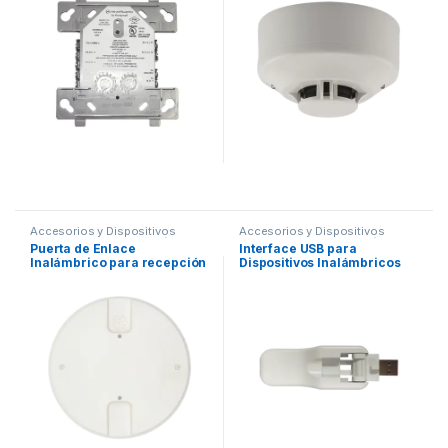
Accesorios y Dispositivos
Accesorios y Dispositivos
Direccionables
,
Detección de
Direccionables
,
Detección de
Puerta de Enlace
Interface USB para
Fuego
Fuego
Inalámbrico para recepción
Dispositivos Inalámbricos
de dispositivos SWIFT de
serie SWIFT de Fire-Lite
Fire-Lite