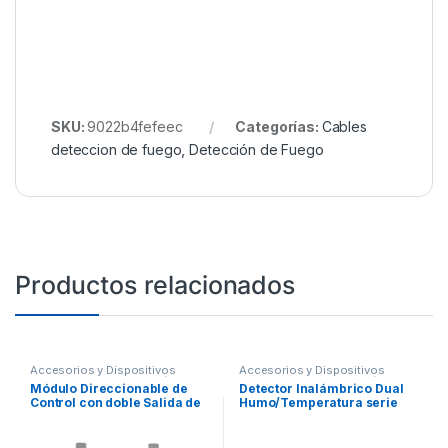
SKU:
9022b4fefeec
Categorías:
Cables
deteccion de fuego
,
Detección de Fuego
Productos relacionados
Accesorios y Dispositivos
Accesorios y Dispositivos
Direccionables
,
Detección de
Direccionables
,
Detección de
Módulo Direccionable de
Detector Inalámbrico Dual
Fuego
Fuego
Control con doble Salida de
Humo/Temperatura serie
Reley tipo C
SWIFT, Compatible Con
Paneles Direccionables
Fire-Lite. Incluye Base