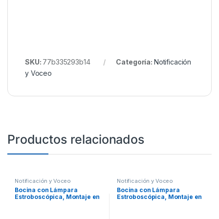
SKU:
77b335293b14
Categoría:
Notificación
y Voceo
Productos relacionados
Notificación y Voceo
Notificación y Voceo
Bocina con Lámpara
Bocina con Lámpara
Estroboscópica, Montaje en
Estroboscópica, Montaje en
Techo, Color Blanco, Nuevo
Pared, Color Blanco, Nuevo
Diseño Moderno y Elegante
Diseño Moderno y Elegante
y Menor Consumo de
y Menor Consumo de