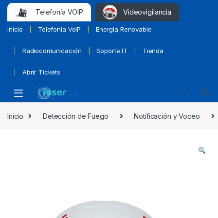
Telefonía VOIP
Videovigilancia
Inicio
Telefonía VoIP
Energia Renovable
Radiocomunicación
Soporte IT
Tienda
Abrir Tickets
Inicio
Detección de Fuego
Notificación y Voceo