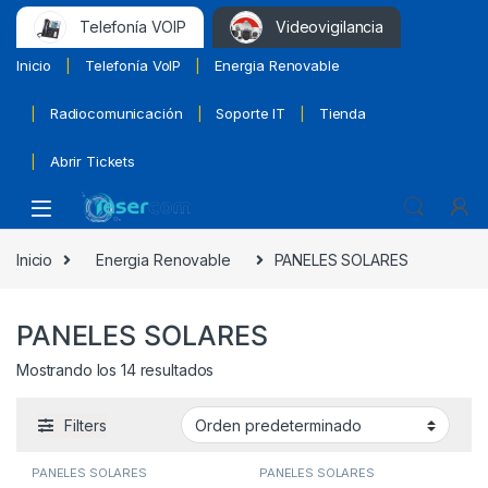
Telefonía VOIP
Videovigilancia
Inicio
Telefonía VoIP
Energia Renovable
Radiocomunicación
Soporte IT
Tienda
Abrir Tickets
Inicio
Energia Renovable
PANELES SOLARES
PANELES SOLARES
Mostrando los 14 resultados
Filters
PANELES SOLARES
PANELES SOLARES