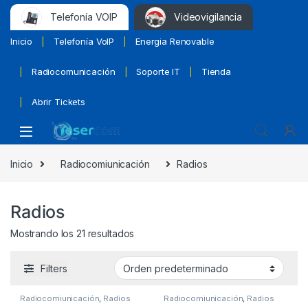
Telefonía VOIP
Videovigilancia
Inicio
Telefonía VoIP
Energia Renovable
Radiocomunicación
Soporte IT
Tienda
Abrir Tickets
Inicio
Radiocomiunicación
Radios
Radios
Mostrando los 21 resultados
Filters
Radiocomiunicación
,
Radios
Radiocomiunicación
,
Radios