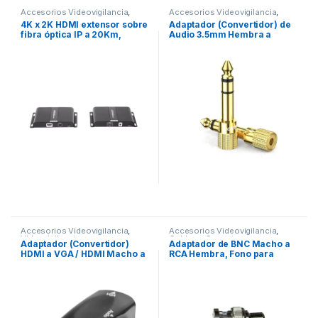
Accesorios Videovigilancia
,
Accesorios Videovigilancia
,
Videovigilancia
Videovigilancia
4K x 2K HDMI extensor sobre
Adaptador (Convertidor) de
fibra óptica IP a 20Km,
Audio 3.5mm Hembra a
protocolo HDbitT, control IR ,
6.5mm Macho / Plug & Play /
compatible con HDCP.
Superficie de Rosca
Antideslizante / Calidad de
sonido sin pérdidas
Accesorios Videovigilancia
,
Accesorios Videovigilancia
,
Videovigilancia
Cables y Conectores
,
Adaptador (Convertidor)
Adaptador de BNC Macho a
Videovigilancia
HDMI a VGA / HDMI Macho a
RCA Hembra, Fono para
VGA Hembra / Resolución
Aplicaciones de
1920×1080 @ 60Hz /
Audio/Video,
Adaptador de Audio de 3.5
Niquel/Oro/Delrin.
mm / Chapado en Níquel