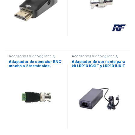
Accesorios Videovigilancia
,
Accesorios Videovigilancia
,
Cables y Conectores
,
Energia
,
Videovigilancia
Adaptador de conector BNC
Adaptador de corriente para
Videovigilancia
macho a 2 terminales-
kit LRP101CKIT y LRP101UKIT
tornillo para cables AWG-
26-14, en aplicaciones
CCTV, Níquel/ Oro/ PTFE y
PVC.