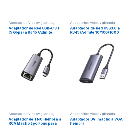
Accesorios Videovigilancia
,
Accesorios Videovigilancia
,
Videovigilancia
Videovigilancia
Adaptador de Red USB-C 3.1
Adaptador de Red USB3.0 a
(5 Gbps) a RJ45 /Admite
RJ45 /Admite 10/100/1000
10/100/1000 Mbps y 2.5G /
Mbps y 2.5G / Caja de
Caja de aluminio / Longitud
aluminio / Longitud del cable
del cable 10 cm / 1 a 1
10 cm / 1 a 1
Accesorios Videovigilancia
,
Accesorios Videovigilancia
,
Cables y Conectores
,
Cables y Conectores
,
Adaptador de TNC Hembra a
Adaptador DVI macho a VGA
Videovigilancia
Videovigilancia
RCA Macho tipo Fono para
hembra
Aplicaciones de Audio y
Video, Níquel/ Oro/ Teflón._