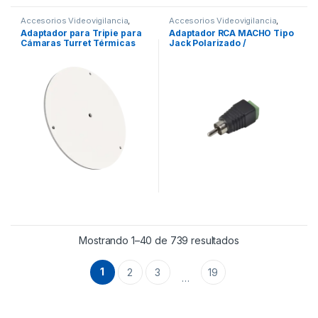
Accesorios Videovigilancia
,
Accesorios Videovigilancia
,
Videovigilancia
Cables y Conectores
,
Adaptador para Tripie para
Adaptador RCA MACHO Tipo
Videovigilancia
Cámaras Turret Térmicas
Jack Polarizado /
Hikvision
Terminales Tipo Tornillo /
Polarizado (+/-) /
Recomendado para Video y
AUDIO en sistemas de CCTV
a 2 Hilos.
Mostrando 1–40 de 739 resultados
1
2
3
19
…