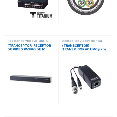
Accesorios Videovigilancia
,
Accesorios Videovigilancia
,
Videovigilancia
Videovigilancia
(TRANCEPTOR) RECEPTOR
(TRANSCEPTOR)
DE VIDEO PASIVO DE 16
TRANSMISOR ACTIVO para
CANALES / Resolución 4K /
Kits KITTT4PVTURBOX,
Compatible con cable UTP
KITTT8PVTURBOX,
Cat 5e/6 / Compatible con
KITTT16PVTURBOX y KIT-
HD-TVI/CVI/AHD/CVBS /
TT16PVTURBOX-RX / Regula
TODO INCLUIDO PARA RACK /
el voltaje de 36 Vcc a 12Vcc /
Protección Interconstruida
HD-TVI/CVI/AHD/CVBS / Se
contra sobretensión.
instala del lado de la
cámara.