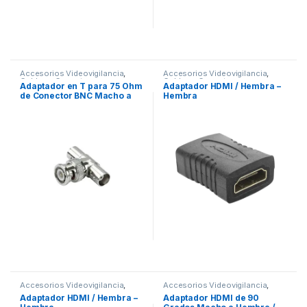
Accesorios Videovigilancia
,
Accesorios Videovigilancia
,
Cables y Conectores
,
Cables y Conectores
,
Adaptador en T para 75 Ohm
Adaptador HDMI / Hembra –
Videovigilancia
Videovigilancia
de Conector BNC Macho a
Hembra
Doble BNC Hembra, Níquel/
Oro/ Teflón.
Accesorios Videovigilancia
,
Accesorios Videovigilancia
,
Videovigilancia
Videovigilancia
Adaptador HDMI / Hembra –
Adaptador HDMI de 90