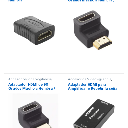
Hembra
Grados Macho a Hembra /
Hacia Abajo / HDMI 2.0
4K@60Hz / Proporciona
Flexibilidad Sin Doblar los
Cables HDMI
Accesorios Videovigilancia
,
Accesorios Videovigilancia
,
Videovigilancia
Videovigilancia
Adaptador HDMI de 90
Adaptador HDMI para
Grados Macho a Hembra /
Amplificar o Repetir la señal
Hacia Arriba / HDMI 2.0
de los cables HDMI (Booster)
4K@60Hz / Proporciona
a una distancia de 40 metros
Flexibilidad Sin Doblar los
/ Soporta resoluciones 4K x
Cables HDMI
2K.