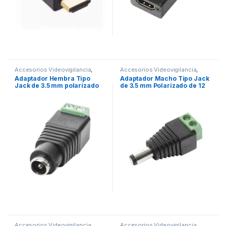
Accesorios Videovigilancia
,
Accesorios Videovigilancia
,
Cables y Conectores
,
Cables y Conectores
,
Adaptador Hembra Tipo
Adaptador Macho Tipo Jack
Videovigilancia
Videovigilancia
Jack de 3.5 mm polarizado
de 3.5 mm Polarizado de 12
de 12 Vcc / Terminales Tipo
Vcc / Terminales Tipo
Tornillo / Polarizado (+/-) /
Tornillo / Polarizado (+/-) /
Ideal para Cámaras de
Ideal para Cámaras de
CCTV.
CCTV.
Accesorios Videovigilancia
,
Accesorios Videovigilancia
,