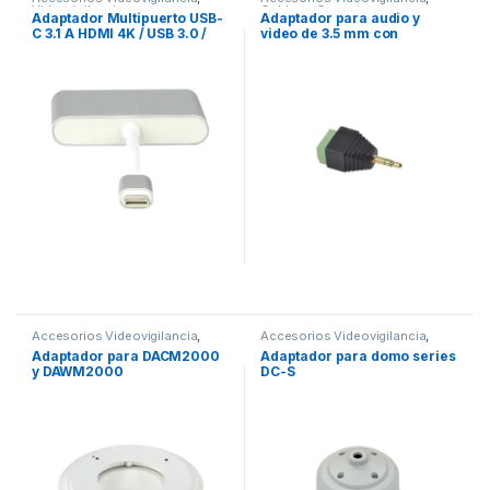
Videovigilancia
Cables y Conectores
,
Adaptador Multipuerto USB-
Adaptador para audio y
Videovigilancia
C 3.1 A HDMI 4K / USB 3.0 /
video de 3.5 mm con
USB – C / Alta Velocidad de
terminal atornillable
Transmisión de Datos /
Admite Carga Rápida (PD) en
el Puerto USB – C
Accesorios Videovigilancia
,
Accesorios Videovigilancia
,
Videovigilancia
Videovigilancia
Adaptador para DACM2000
Adaptador para domo series
y DAWM2000
DC-S