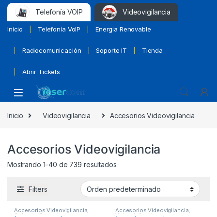
Telefonía VOIP
Videovigilancia
Inicio
Telefonía VoIP
Energia Renovable
Radiocomunicación
Soporte IT
Tienda
Abrir Tickets
Inicio
Videovigilancia
Accesorios Videovigilancia
Accesorios Videovigilancia
Mostrando 1–40 de 739 resultados
Filters
Accesorios Videovigilancia
,
Accesorios Videovigilancia
,
Cables y Conectores
,
Videovigilancia