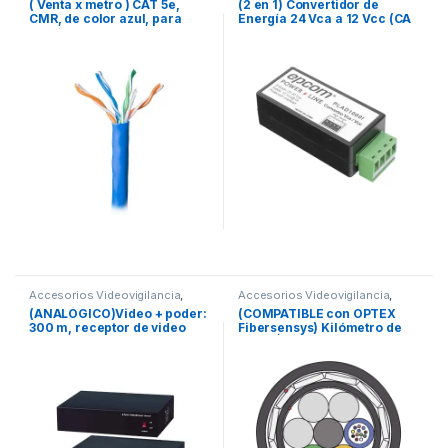
( Venta x metro ) CAT 5e,
(2 en 1) Convertidor de
Videovigilancia
CMR, de color azul, para
Energía 24 Vca a 12 Vcc (CA
aplicaciones de cableado
a CD) y Filtro Contra Ruido
estructurado, audio y video.
para Cámaras / Voltaje de
Entrada 20~30 Vca / Salida
12Vcc @ 1 A / ENVIO DE
ENERGIA A LARGAS
DISTANCIAS / Terminales
Tipo Tornillo.
Accesorios Videovigilancia
,
Accesorios Videovigilancia
,
Videovigilancia
Cables y Conectores
,
(ANALÓGICO)Video + poder:
(COMPATIBLE con OPTEX
Videovigilancia
300 m, receptor de video
Fibersensys) Kilómetro de
pasivo + alimentación de 8
Fibra Óptica Aérea (ADSS)
canales
G.652D Armada Anti roedor,
Dieléctrica, Monomodo 36
Hilos, Span 200