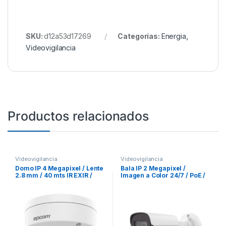
SKU:
d12a53d17269
Categorías:
Energia
,
Videovigilancia
Productos relacionados
Videovigilancia
Videovigilancia
Domo IP 4 Megapixel / Lente
Bala IP 2 Megapixel /
2.8 mm / 40 mts IR EXIR /
Imagen a Color 24/7 / PoE /
IP67 / IK10 / WDR 120 dB /
Lente 2.8 mm / Luz Blanca
PoE / Videoanaliticos (Filtro
30 mts / Exterior IP67 / dWDR
de Falsas Alarmas) / Ultra
Baja Iluminación / Entrada y
Salida de Audio y Alarma