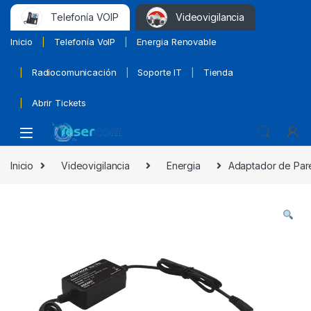
Telefonía VOIP
Videovigilancia
Inicio
Telefonía VoIP
Energia Renovable
Radiocomunicación
Soporte IT
Tienda
Abrir Tickets
Inicio
Videovigilancia
Energia
Adaptador de Pare