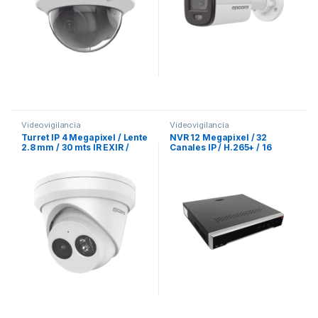
Videovigilancia
Videovigilancia
Turret IP 4 Megapixel / Lente
NVR 12 Megapixel / 32
2.8 mm / 30 mts IR EXIR /
Canales IP / H.265+ / 16
IP67 / WDR 120 dB / PoE /
puertos PoE+ / 4 Bahías de
Videoanaliticos (Filtro de
Disco Duro / Switch PoE 300
Falsas Alarmas) / Micrófono
mts / HDMI en 4K / Soporta
Integrado / Ultra Baja
POS
Iluminación