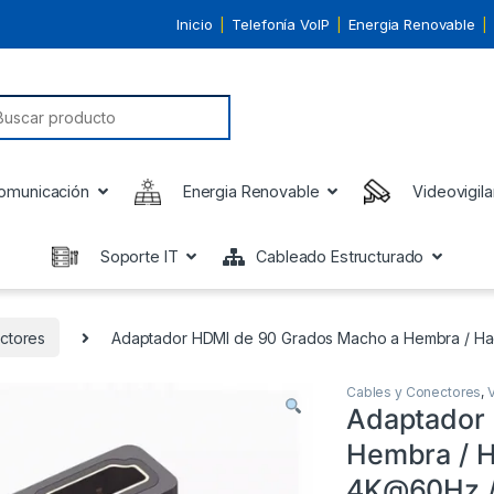
Inicio
Telefonía VoIP
Energia Renovable
earch for:
omunicación
Energia Renovable
Videovigila
Soporte IT
Cableado Estructurado
ctores
Adaptador HDMI de 90 Grados Macho a Hembra / Hacia
Cables y Conectores
,
V
Adaptador
Hembra / H
4K@60Hz / 