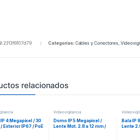
U:
2313f6f07d79
Categorías:
Cables y Conectores
,
Videovigi
uctos relacionados
gilancia
Videovigilancia
Videovigil
 IP 4 Megapixel / 30
Domo IP 5 Megapixel /
Bala IP 
 / Exterior IP67 / PoE
Lente Mot. 2.8 a 12 mm /
Lente 2.
e 2.8 mm / WDR 120
IP67 / IK10 / WDR 120 dB /
EXIR /Ex
30 mts IR EXIR / H.265+
120 dB /