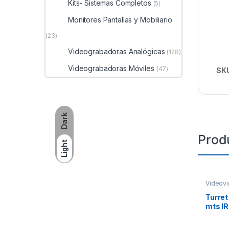
Kits- Sistemas Completos
(5)
Monitores Pantallas y Mobiliario
(23)
Videograbadoras Analógicas
(128)
Videograbadoras Móviles
(47)
SK
Dark
Prod
Light
Videovi
Turret
mts IR
/ Lent
dB