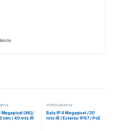
lancia
ancia
Videovigilancia
8 Megapixel (4K)/
Bala IP 4 Megapixel / 30
8 mm / 40 mts IR
mts IR / Exterior IP67 / PoE
terior IP67 / WDR
/ WDR 120dB / Lente 2.8
 PoE / Micrófono
mm / H.265+