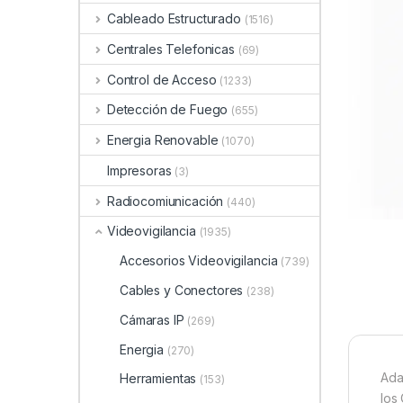
Cableado Estructurado
(1516)
Centrales Telefonicas
(69)
Control de Acceso
(1233)
Detección de Fuego
(655)
Energia Renovable
(1070)
Impresoras
(3)
Radiocomiunicación
(440)
Videovigilancia
(1935)
Accesorios Videovigilancia
(739)
Cables y Conectores
(238)
Cámaras IP
(269)
Energia
(270)
Ada
Herramientas
(153)
los