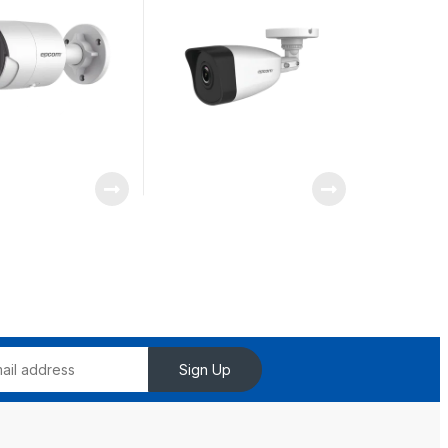
o /
liticos (Filtro de
larmas) / Ultra
minación
Sign Up