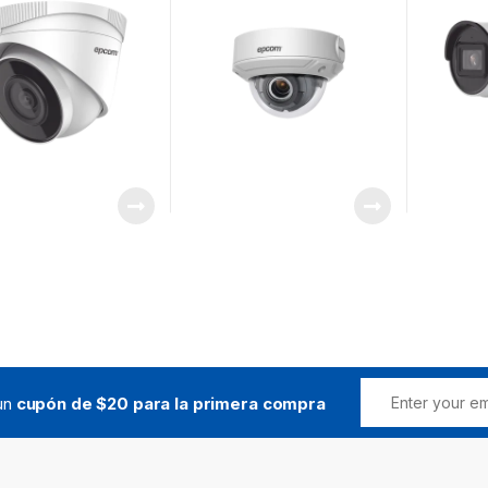
Integrad
Videoana
Falsas A
Baja Ilu
 un
cupón de $20 para la primera compra