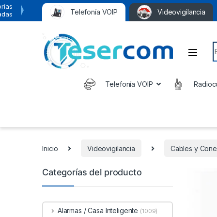
rías
Telefonía VOIP
Videovigilancia
adas
S
Telefonía VOIP
Radioc
Inicio
Videovigilancia
Cables y Cone
Categorías del producto
Alarmas / Casa Inteligente
(1009)