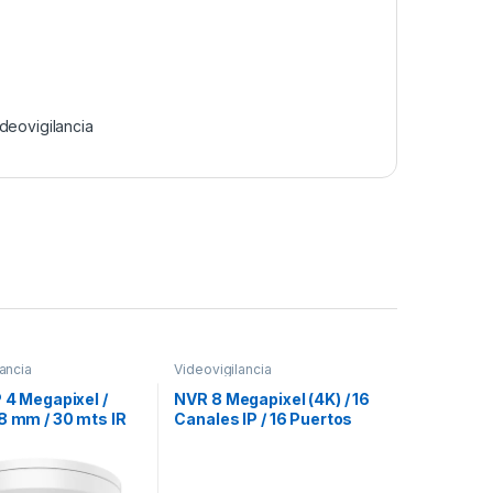
deovigilancia
ancia
Videovigilancia
P 4 Megapixel /
NVR 8 Megapixel (4K) / 16
8 mm / 30 mts IR
Canales IP / 16 Puertos
P67 / WDR 120 dB /
PoE+ / 2 Bahías de Disco
deoanaliticos
Duro / HDMI en 4K
de Falsas Alarmas)