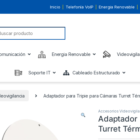
Inicio
Telefonía VoIP
Energia Renovable
earch for:
omunicación
Energia Renovable
Videovigila
Soporte IT
Cableado Estructurado
eovigilancia
Adaptador para Tripie para Cámaras Turret Tér
Accesorios Videovigila
Adaptador 
Turret Térm