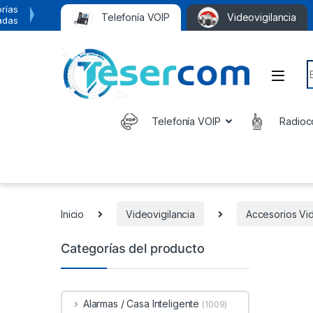
rías
Telefonía VOIP
Videovigilancia
adas
S
Telefonía VOIP
Radioc
Inicio
Videovigilancia
Accesorios Vid
Categorías del producto
Alarmas / Casa Inteligente
(1009)