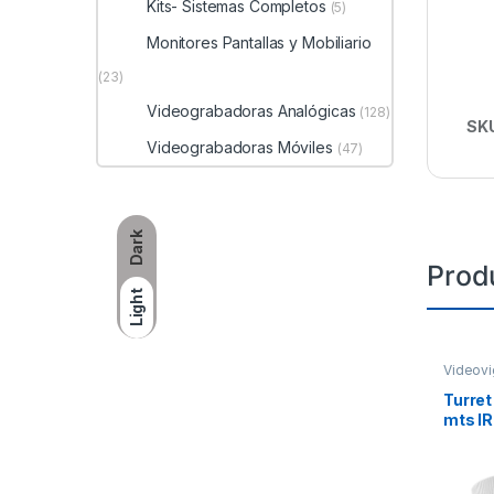
Kits- Sistemas Completos
(5)
Monitores Pantallas y Mobiliario
(23)
Videograbadoras Analógicas
(128)
SK
Videograbadoras Móviles
(47)
Dark
Prod
Light
Videovi
Turret
mts IR
/ Lent
dB