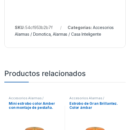
SKU:
54cf953b2b7f
Categorías:
Accesorios
Alarmas / Domotica
,
Alarmas / Casa Inteligente
Productos relacionados
Accesorios Alarmas /
Accesorios Alarmas /
Domotica
,
Alarmas / Casa
Domotica
,
Alarmas / Casa
Mini estrobo color Amber
Estrobo de Gran Brillantez.
Inteligente
Inteligente
con montaje de pestaña.
Color ámbar