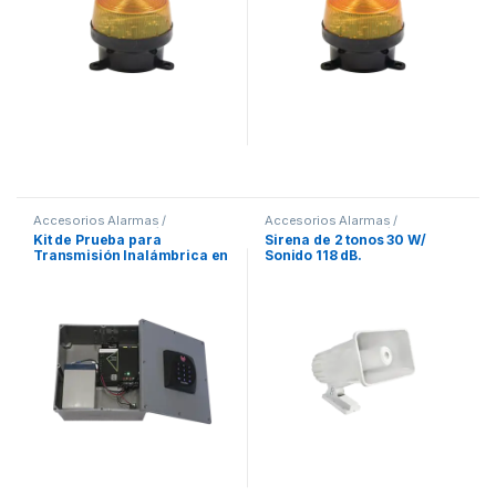
Accesorios Alarmas /
Accesorios Alarmas /
Domotica
,
Alarmas / Casa
Domotica
,
Alarmas / Casa
Kit de Prueba para
Sirena de 2 tonos 30 W/
Inteligente
Inteligente
Transmisión Inalámbrica en
Sonido 118 dB.
Campo / Atraviesa 1.6
Kilómetros Cualquier
Construcción o Material /
Más de 80 KM con Línea de
Vista