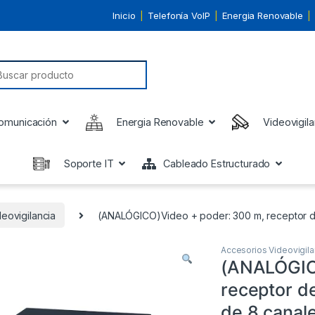
Inicio
Telefonía VoIP
Energia Renovable
earch for:
omunicación
Energia Renovable
Videovigila
Soporte IT
Cableado Estructurado
eovigilancia
(ANALÓGICO)Video + poder: 300 m, receptor de
Accesorios Videovigila
(ANALÓGIC
receptor de
de 8 canal