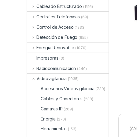
Cableado Estructurado
(1516)
Centrales Telefonicas
(69)
Control de Acceso
(1233)
Detección de Fuego
(655)
Energia Renovable
(1070)
Impresoras
(3)
Radiocomiunicación
(440)
Videovigilancia
(1935)
Accesorios Videovigilancia
(739)
Cables y Conectores
(238)
Cámaras IP
(269)
Energia
(270)
(AN
Herramientas
(153)