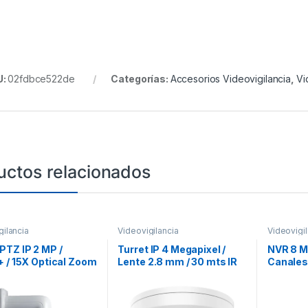
U:
02fdbce522de
Categorías:
Accesorios Videovigilancia
,
Vi
uctos relacionados
gilancia
Videovigilancia
Videovigil
TZ IP 2 MP /
Turret IP 4 Megapixel /
NVR 8 Me
 / 15X Optical Zoom
Lente 2.8 mm / 30 mts IR
Canales 
mts IR EXIR / WDR
EXIR / IP67 / WDR 120 dB /
PoE+ / 1
 / POE+ / 12Vcc /
PoE / Videoanaliticos
Duro / 
or IP66 / Onvif
(Filtro de Falsas Alarmas)