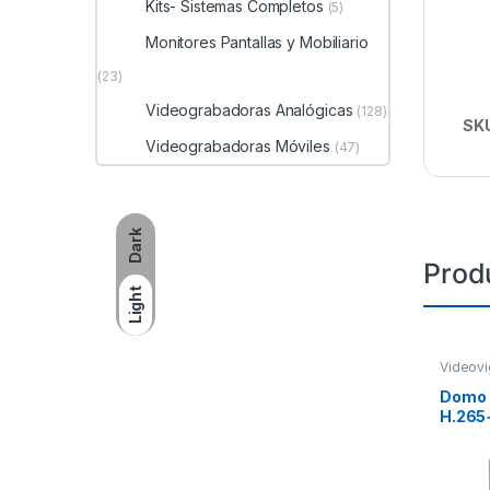
Kits- Sistemas Completos
(5)
Monitores Pantallas y Mobiliario
(23)
Videograbadoras Analógicas
(128)
SK
Videograbadoras Móviles
(47)
Dark
Prod
Light
Videovi
Domo P
H.265+
/ 100 
120 dB
Exteri