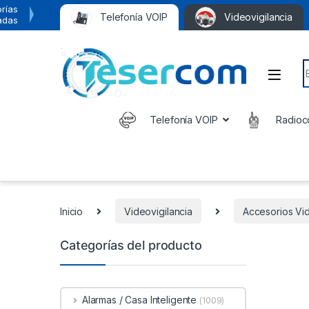
rías
Telefonía VOIP
Videovigilancia
adas
S
Telefonía VOIP
Radioc
Inicio
Videovigilancia
Accesorios Vid
Categorías del producto
Alarmas / Casa Inteligente
(1009)