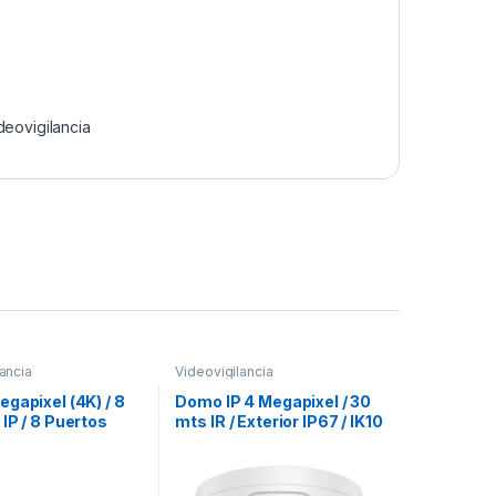
deovigilancia
ancia
Videovigilancia
gapixel (4K) / 8
Domo IP 4 Megapixel / 30
IP / 8 Puertos
mts IR / Exterior IP67 / IK10
 Bahía de Disco
/ PoE / WDR 120dB / Lente
HDMI en 4K
2.8 mm