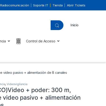
Radiocomunicación
Soporte IT
Tienda
Abrir Tickets
Inicio
ncia
Control de Acceso
 video pasivo + alimentación de 8 canales
ncia
,
Videovigilancia
O)Video + poder: 300 m,
 video pasivo + alimentación
es