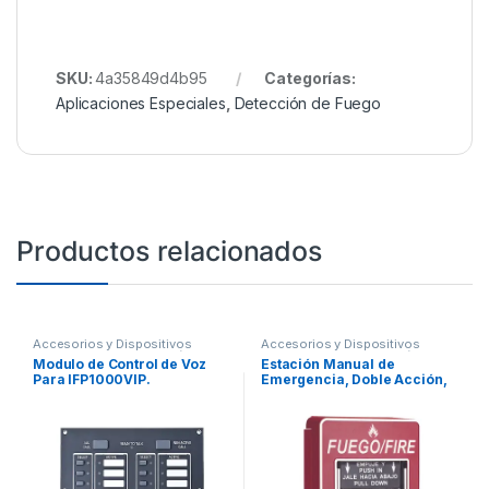
SKU:
4a35849d4b95
Categorías:
Aplicaciones Especiales
,
Detección de Fuego
Productos relacionados
Accesorios y Dispositivos
Accesorios y Dispositivos
Direccionables
,
Detección de
Direccionables
,
Detección de
Modulo de Control de Voz
Estación Manual de
Fuego
Fuego
Para IFP1000VIP.
Emergencia, Doble Acción,
Direccionable, Texto en
Español