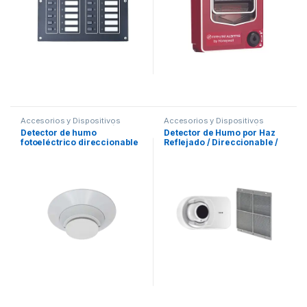
Accesorios y Dispositivos
Accesorios y Dispositivos
Direccionables
,
Detección de
Direccionables
,
Detección de
Detector de humo
Detector de Humo por Haz
Fuego
Fuego
fotoeléctrico direccionable
Reflejado / Direccionable /
con sensor térmico, color
Compatible con paneles
blanco, incluye base de
Direccionables Fire-Lite
montaje 6"