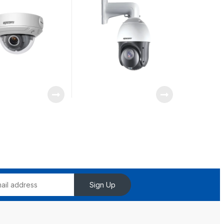
Exterior IP66 / Onvif
Sign Up