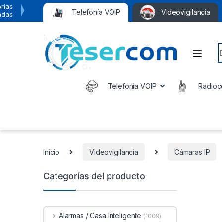
rías
Telefonía VOIP
Videovigilancia
adas
S
Telefonía VOIP
Radioc
Inicio
Videovigilancia
Cámaras IP
Categorías del producto
Alarmas / Casa Inteligente
(1009)