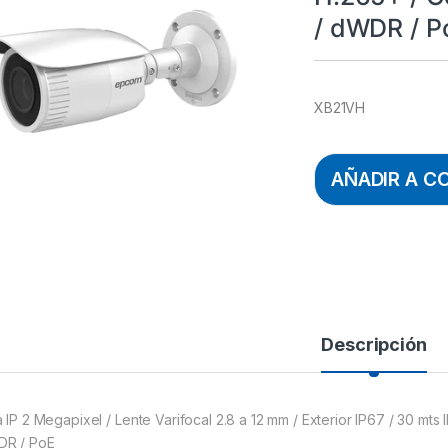
/ dWDR / P
XB21VH
AÑADIR A C
Descripción
a IP 2 Megapixel / Lente Varifocal 2.8 a 12 mm / Exterior IP67 / 30 mts
R / PoE