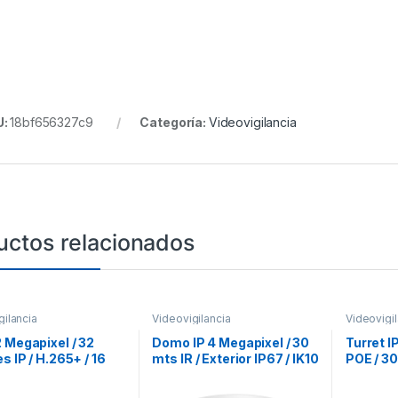
U:
18bf656327c9
Categoría:
Videovigilancia
uctos relacionados
gilancia
Videovigilancia
Videovigil
 Megapixel / 32
Domo IP 4 Megapixel / 30
Turret I
s IP / H.265+ / 16
mts IR / Exterior IP67 / IK10
POE / 30
s PoE+ / 4 Bahías
/ PoE / WDR 120dB / Lente
SD / IP6
co Duro / Switch
2.8 mm
Micrófon