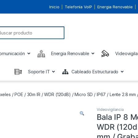
Inicio
Telefonía VoIP
Energia Renovable
earch for:
omunicación
Energia Renovable
Videovigila
Soporte IT
Cableado Estructurado
xeles / POE / 30m IR / WDR (120dB) / Micro SD / IP67 / Lente 2.8 mm
Videovigilancia
Bala IP 8 M
WDR (120dB)
mm / Graba