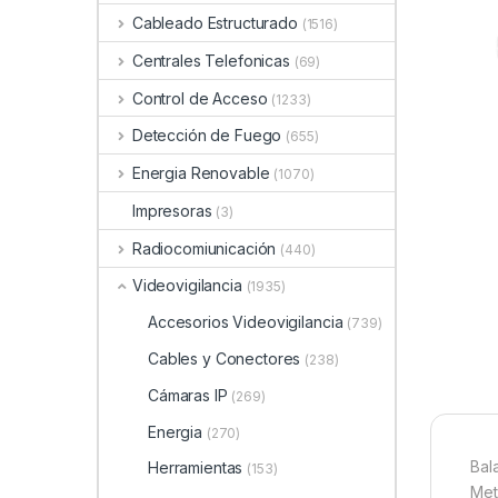
Cableado Estructurado
(1516)
Centrales Telefonicas
(69)
Control de Acceso
(1233)
Detección de Fuego
(655)
Energia Renovable
(1070)
Impresoras
(3)
Radiocomiunicación
(440)
Videovigilancia
(1935)
Accesorios Videovigilancia
(739)
Cables y Conectores
(238)
Cámaras IP
(269)
Energia
(270)
Bal
Herramientas
(153)
Met