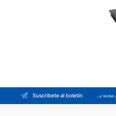
PoE 30
/ Sopo
Suscríbete al boletín
...y recibe