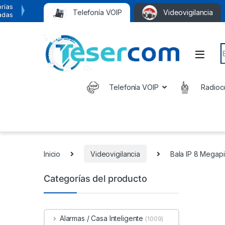
rías
Telefonía VOIP
Videovigilancia
adas
S
Telefonía VOIP
Radioc
Inicio
Videovigilancia
Bala IP 8 Megapi
Categorías del producto
Alarmas / Casa Inteligente
(1009)