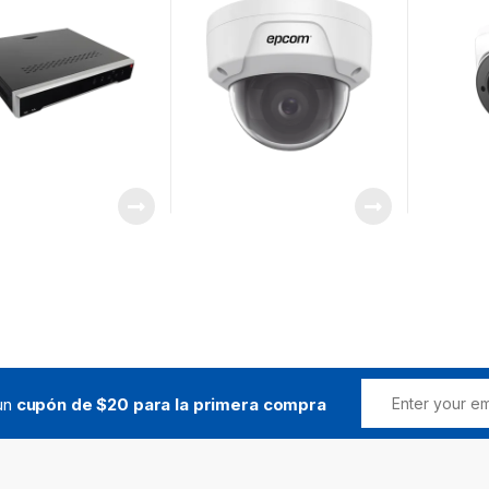
0 mts / HDMI en 4K
Grabacio
rta POS
Nube / M
 un
cupón de $20 para la primera compra