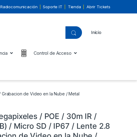
Radiocomunicación
Soporte IT
Tienda
Abrir Tickets
Inicio
ncia
Control de Acceso
 / Grabacion de Video en la Nube / Metal
egapixeles / POE / 30m IR /
 / Micro SD / IP67 / Lente 2.8
cion de Video en la Nube /