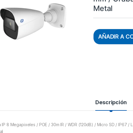
Metal
AÑADIR A C
Descripción
a IP 8 Megapixeles / POE / 30m IR / WDR (120dB) / Micro SD / IP67 / 
al