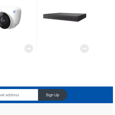
n de Video en la
etal
Sign Up