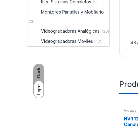
Kits- Sistemas Completos
(5)
Monitores Pantallas y Mobiliario
(23)
Videograbadoras Analógicas
(128)
Videograbadoras Móviles
(47)
SK
Dark
Prod
Light
Videovi
NVR 12
Canale
puerto
de Dis