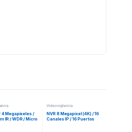
ancia
Videovigilancia
P 4 Megapixeles /
NVR 8 Megapixel (4K) / 16
m IR / WDR / Micro
Canales IP / 16 Puertos
7 / Lente 2.8 mm /
PoE+ / 2 Bahías de Disco
o Integrado /
Duro / HDMI en 4K