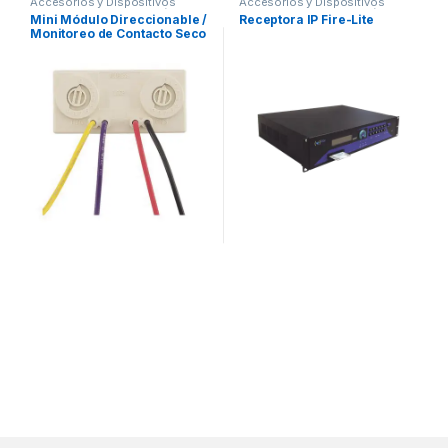
Accesorios y Dispositivos
Accesorios y Dispositivos
Direccionables
,
Detección de
Direccionables
,
Detección de
Mini Módulo Direccionable /
Receptora IP Fire-Lite
Fuego
Fuego
Monitoreo de Contacto Seco
/ Normalmente Abierto