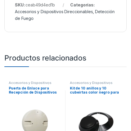
SKU:
ceab49d4ed1b
Categorías:
Accesorios y Dispositivos Direccionables
,
Detección
de Fuego
Productos relacionados
Accesorios y Dispositivos
Accesorios y Dispositivos
Direccionables
,
Detección de
Direccionables
,
Detección de
Puerta de Enlace para
Kit de 10 anillos y 10
Fuego
Fuego
Recepción de Dispositivos
cubeirtas color negro para
Inalambricos SWIFT de
nuevos detectores Fire-Lite,
FARENHYT
IDP y SK.