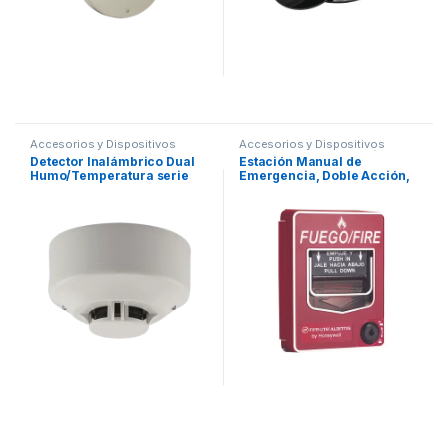
Accesorios y Dispositivos
Accesorios y Dispositivos
Direccionables
,
Detección de
Direccionables
,
Detección de
Detector Inalámbrico Dual
Estación Manual de
Fuego
Fuego
Humo/Temperatura serie
Emergencia, Doble Acción,
SWIFT, Compatible Con
Direccionable, Texto en
Paneles Direccionables
Español
Fire-Lite. Incluye Base