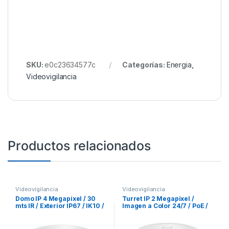
SKU:
e0c23634577c
Categorías:
Energia
,
Videovigilancia
Productos relacionados
Videovigilancia
Videovigilancia
Domo IP 4 Megapixel / 30
Turret IP 2 Megapixel /
mts IR / Exterior IP67 / IK10 /
Imagen a Color 24/7 / PoE /
PoE / WDR 120dB / Lente 2.8
Lente 2.8 mm / Luz Blanca
mm
30 mts / Exterior IP67 / dWDR