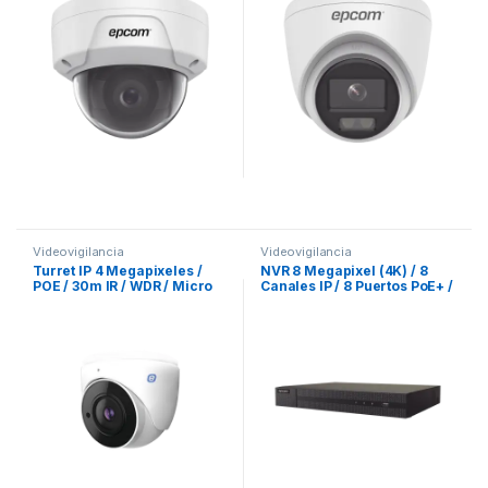
Videovigilancia
Videovigilancia
Turret IP 4 Megapixeles /
NVR 8 Megapixel (4K) / 8
POE / 30m IR / WDR / Micro
Canales IP / 8 Puertos PoE+ /
SD / IP67 / Lente 2.8 mm /
1 Bahía de Disco Duro / HDMI
Micrófono Integrado /
en 4K
Grabacion de Video en la
Nube / Metal