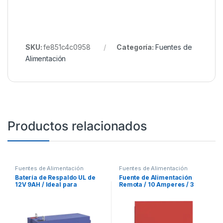
SKU:
fe851c4c0958
Categoría:
Fuentes de
Alimentación
Productos relacionados
Fuentes de Alimentación
Fuentes de Alimentación
Batería de Respaldo UL de
Fuente de Alimentación
12V 9AH / Ideal para
Remota / 10 Amperes / 3
Sistemas de Detección de
Entradas / 7 Salidas NAC o
Incendio / Control de
Auxiliar de 24 Vcc
Acceso / Intrusión /
Videovigilancia /
Terminales Tipo NB