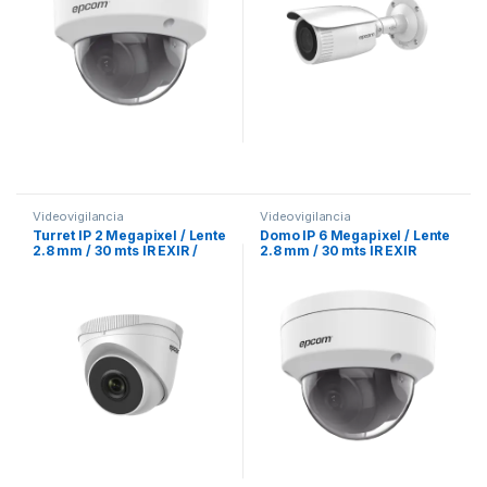
Videovigilancia
Videovigilancia
Turret IP 2 Megapixel / Lente
Domo IP 6 Megapixel / Lente
2.8 mm / 30 mts IR EXIR /
2.8 mm / 30 mts IR EXIR
IP67 / PoE / dWDR / H.265
/Exterior IP67 / IK10 / WDR
120 dB/ PoE /
Videoanaliticos (Filtro de
Falsas Alarmas) / Ultra Baja
Iluminación / Entrada y
Salida de Audio y Alarma