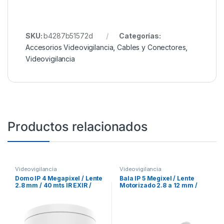
SKU:
b4287b51572d
Categorías:
Accesorios Videovigilancia
,
Cables y Conectores
,
Videovigilancia
Productos relacionados
Videovigilancia
Videovigilancia
Domo IP 4 Megapixel / Lente
Bala IP 5 Megixel / Lente
2.8 mm / 40 mts IR EXIR /
Motorizado 2.8 a 12 mm /
IP67 / IK10 / WDR 120 dB /
IP67 / WDR 120 dB / 30 mts IR
PoE / Videoanaliticos (Filtro
EXIR / PoE / Micro SD /
de Falsas Alarmas) / Ultra
H.265+
Baja Iluminación / Entrada y
Salida de Audio y Alarma