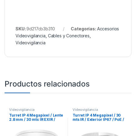
SKU:
9d217cb3b310
Categorías:
Accesorios
Videovigilancia
,
Cables y Conectores
,
Videovigilancia
Productos relacionados
Videovigilancia
Videovigilancia
Turret IP 4 Megapixel / Lente
Turret IP 4 Megapixel / 30
2.8 mm / 30 mts IR EXIR /
mts IR / Exterior IP67 / PoE /
IP67 / WDR 120 dB / PoE /
Lente 2.8 mm / WDR 120 dB
Videoanaliticos (Filtro de
Falsas Alarmas) / Micrófono