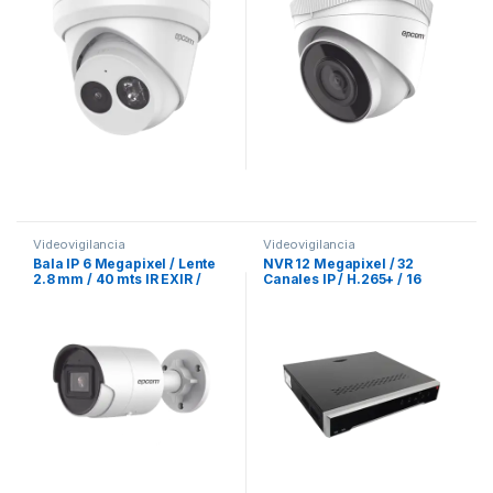
Integrado / Ultra Baja
Iluminación
Videovigilancia
Videovigilancia
Bala IP 6 Megapixel / Lente
NVR 12 Megapixel / 32
2.8 mm / 40 mts IR EXIR /
Canales IP / H.265+ / 16
Exterior IP67 / WDR 120 dB /
puertos PoE+ / 4 Bahías de
PoE / Micrófono Integrado /
Disco Duro / Switch PoE 300
Videoanaliticos (Filtro de
mts / HDMI en 4K / Soporta
Falsas Alarmas) / Ultra Baja
POS
Iluminación