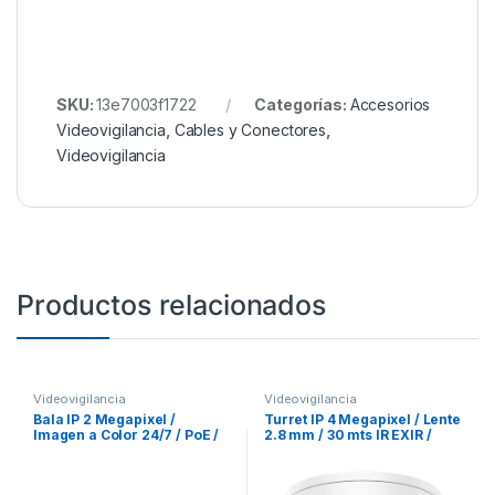
SKU:
13e7003f1722
Categorías:
Accesorios
Videovigilancia
,
Cables y Conectores
,
Videovigilancia
Productos relacionados
Videovigilancia
Videovigilancia
Bala IP 2 Megapixel /
Turret IP 4 Megapixel / Lente
Imagen a Color 24/7 / PoE /
2.8 mm / 30 mts IR EXIR /
Lente 2.8 mm / Luz Blanca
IP67 / WDR 120 dB / PoE /
30 mts / Exterior IP67 / dWDR
Videoanaliticos (Filtro de
Falsas Alarmas) / Micrófono