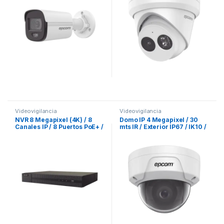
Integrado / Ultra Baja
Iluminación
Videovigilancia
Videovigilancia
NVR 8 Megapixel (4K) / 8
Domo IP 4 Megapixel / 30
Canales IP / 8 Puertos PoE+ /
mts IR / Exterior IP67 / IK10 /
1 Bahía de Disco Duro / HDMI
PoE / WDR 120dB / Lente 2.8
en 4K
mm