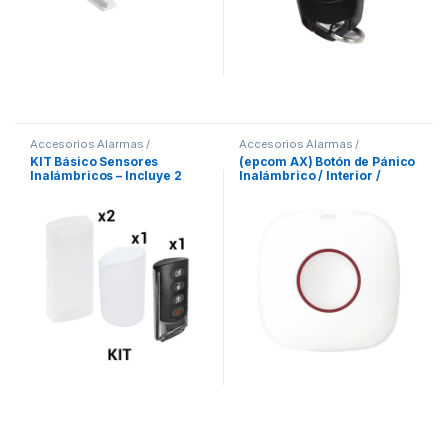
Accesorios Alarmas /
Accesorios Alarmas /
Domotica
,
Alarmas / Casa
Domotica
,
Alarmas / Casa
KIT Básico Sensores
(epcom AX) Botón de Pánico
Inteligente
Inteligente
Inalámbricos – Incluye 2
Inalámbrico / Interior /
Contactos Magnéticos, 1 PIR
Indicador LED
y 1 Llavero – Compatibles
con Honeywell y PRO4GEN2