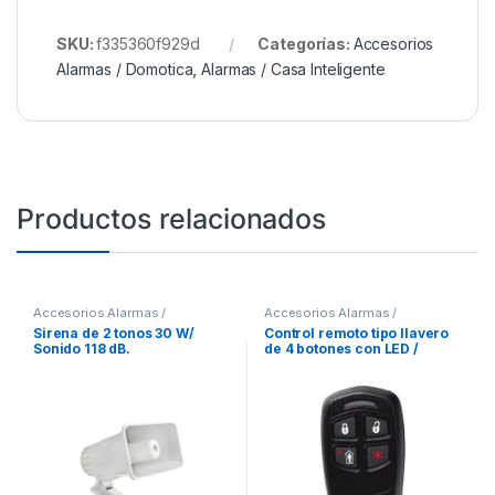
SKU:
f335360f929d
Categorías:
Accesorios
Alarmas / Domotica
,
Alarmas / Casa Inteligente
Productos relacionados
Accesorios Alarmas /
Accesorios Alarmas /
Domotica
,
Alarmas / Casa
Domotica
,
Alarmas / Casa
Sirena de 2 tonos 30 W/
Control remoto tipo llavero
Inteligente
Inteligente
Sonido 118 dB.
de 4 botones con LED /
Batería de Larga Duración
3-5 años