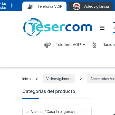
rías
Telefonía VOIP
Videovigilancia
adas
S
Telefonía VOIP
Radioc
Inicio
Videovigilancia
Accesorios Vid
Categorías del producto
Alarmas / Casa Inteligente
(1009)