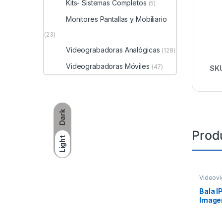
Kits- Sistemas Completos
(5)
Monitores Pantallas y Mobiliario
(23)
Videograbadoras Analógicas
(128)
Videograbadoras Móviles
(47)
SK
Dark
Prod
Light
Videovi
Bala I
Imagen
Lente 
30 mts