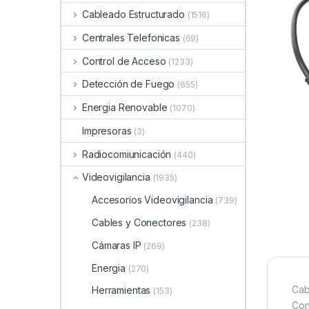
Cableado Estructurado
(1516)
Centrales Telefonicas
(69)
Control de Acceso
(1233)
Detección de Fuego
(655)
Energia Renovable
(1070)
Impresoras
(3)
Radiocomiunicación
(440)
Videovigilancia
(1935)
Accesorios Videovigilancia
(739)
Cables y Conectores
(238)
Cámaras IP
(269)
Energia
(270)
Cab
Herramientas
(153)
Con