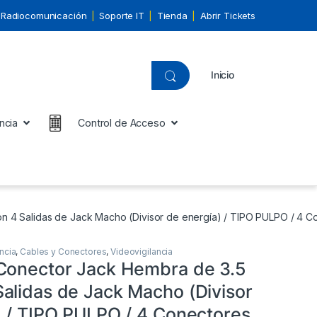
Radiocomunicación
Soporte IT
Tienda
Abrir Tickets
Inicio
ncia
Control de Acceso
 4 Salidas de Jack Macho (Divisor de energía) / TIPO PULPO / 4 C
ncia
,
Cables y Conectores
,
Videovigilancia
Conector Jack Hembra de 3.5
alidas de Jack Macho (Divisor
) / TIPO PULPO / 4 Conectores