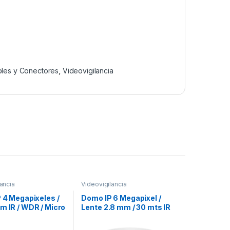
les y Conectores
,
Videovigilancia
ancia
Videovigilancia
P 4 Megapixeles /
Domo IP 6 Megapixel /
m IR / WDR / Micro
Lente 2.8 mm / 30 mts IR
7 / Lente 2.8 mm /
EXIR /Exterior IP67 / IK10 /
o Integrado /
WDR 120 dB/ PoE /