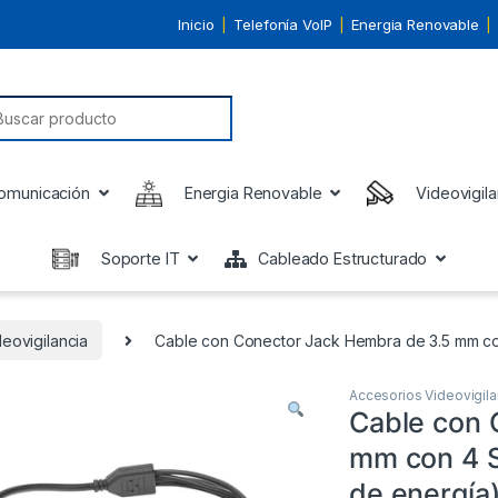
Inicio
Telefonía VoIP
Energia Renovable
earch for:
omunicación
Energia Renovable
Videovigila
Soporte IT
Cableado Estructurado
eovigilancia
Cable con Conector Jack Hembra de 3.5 mm con
Accesorios Videovigila
Cable con 
mm con 4 S
de energía