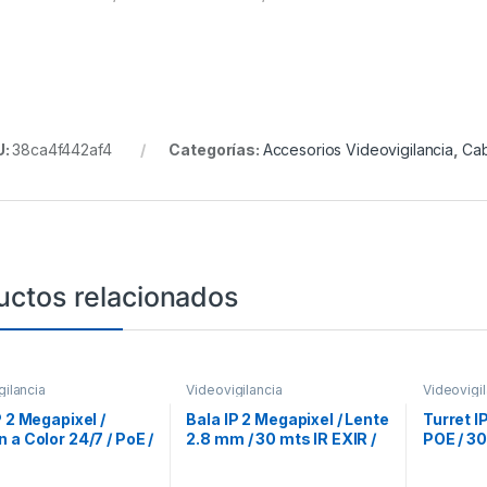
U:
38ca4f442af4
Categorías:
Accesorios Videovigilancia
,
Cab
uctos relacionados
gilancia
Videovigilancia
Videovigil
P 2 Megapixel /
Bala IP 2 Megapixel / Lente
Turret I
 a Color 24/7 / PoE /
2.8 mm / 30 mts IR EXIR /
POE / 30
2.8 mm / Luz Blanca
IP67 / PoE / dWDR / H.265
SD / IP6
 / Exterior IP67 /
Micrófon