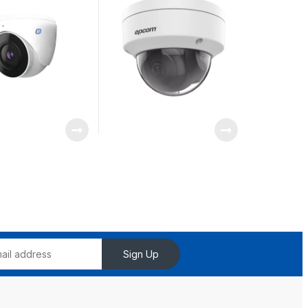
n de Video en la
Videoanaliticos (Filtro de
etal
Falsas Alarmas) / Ultra
Baja Iluminación / Entrada
y Salida de Audio y Alarma
Sign Up