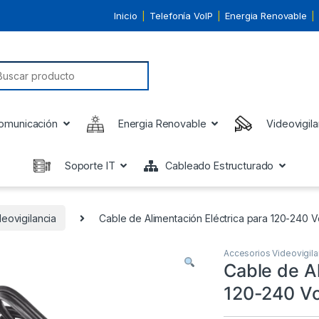
Inicio
Telefonía VoIP
Energia Renovable
earch for:
omunicación
Energia Renovable
Videovigila
Soporte IT
Cableado Estructurado
eovigilancia
Cable de Alimentación Eléctrica para 120-240 Vc
Accesorios Videovigila
Cable de Al
120-240 Vca