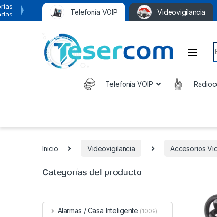
rías
Telefonía VOIP
Videovigilancia
adas
S
Telefonía VOIP
Radioc
Inicio
Videovigilancia
Accesorios Vid
Categorías del producto
Alarmas / Casa Inteligente
(1009)