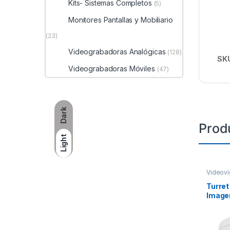
Kits- Sistemas Completos
(5)
Monitores Pantallas y Mobiliario
(23)
Videograbadoras Analógicas
(128)
SK
Videograbadoras Móviles
(47)
Dark
Prod
Light
Videovi
Turret
Imagen
Lente 
30 mts
dWDR