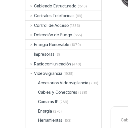
Cableado Estructurado
(1516)
Centrales Telefonicas
(69)
Control de Acceso
(1233)
Detección de Fuego
(655)
Energia Renovable
(1070)
Impresoras
(3)
Radiocomiunicación
(440)
Videovigilancia
(1935)
Accesorios Videovigilancia
(739)
Cables y Conectores
(238)
Cámaras IP
(269)
Energia
(270)
Cab
Herramientas
(153)