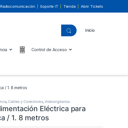
Radiocomunicación
Soporte IT
Tienda
Abrir Tickets
Inicio
ncia
Control de Acceso
a / 1. 8 metros
ncia
,
Cables y Conectores
,
Videovigilancia
imentación Eléctrica para
 / 1. 8 metros