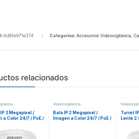
U:
6d8fe971e374
Categorías:
Accesorios Videovigilancia
,
Ca
uctos relacionados
gilancia
Videovigilancia
Videovigil
 IP 2 Megapixel /
Bala IP 2 Megapixel /
Turret I
 a Color 24/7 / PoE /
Imagen a Color 24/7 / PoE /
Lente 2.
2.8 mm / Luz Blanca
Lente 2.8 mm / Luz Blanca
EXIR / I
 / Exterior IP67 /
30 mts / Exterior IP67 /
PoE / Vi
dWDR
(Filtro 