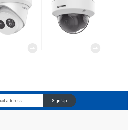
ono Integrado /
Falsas Alarmas) / Ultra
ja Iluminación
Baja Iluminación / Entrada
y Salida de Audio y Alarma
Sign Up