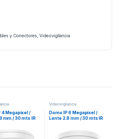
bles y Conectores
,
Videovigilancia
ancia
Videovigilancia
P 4 Megapixel /
Domo IP 6 Megapixel /
8 mm / 30 mts IR
Lente 2.8 mm / 30 mts IR
P67 / WDR 120 dB /
EXIR /Exterior IP67 / IK10 /
deoanaliticos
WDR 120 dB/ PoE /
de Falsas Alarmas)
Videoanaliticos (Filtro de