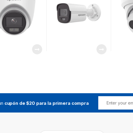
/ Micróf
Ultra Ba
 un
cupón de $20 para la primera compra
Buscar: