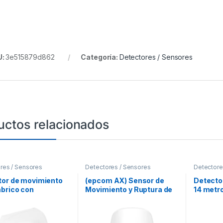
U:
3e515879d862
Categoría:
Detectores / Sensores
uctos relacionados
res / Sensores
Detectores / Sensores
Detectore
tor de movimiento
(epcom AX) Sensor de
Detector
brico con
Movimiento y Ruptura de
14 metr
idad de mascotas
Cristal Inalámbrico /
ilos / Batería de
Rango de Detección PIR
Duración 5 Años.
de 12 mts / Ángulo de