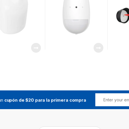
85.9° de Cobertura PIR /
Rango de Detección de
Ruptura 8 mts / Ángulo de
120° de Cobertura de Rupt
 un
cupón de $20 para la primera compra
Buscar: