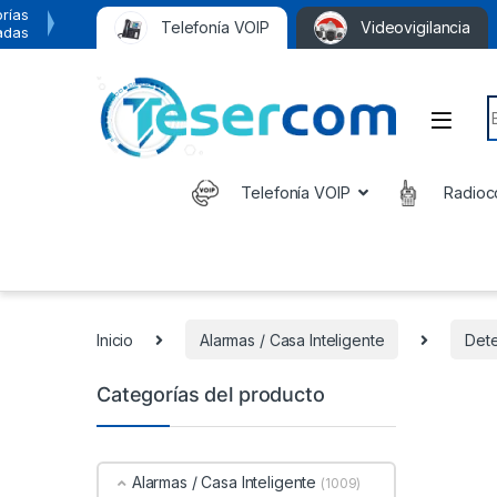
rías
Telefonía VOIP
Videovigilancia
adas
S
Telefonía VOIP
Radioc
Inicio
Alarmas / Casa Inteligente
Dete
Categorías del producto
Alarmas / Casa Inteligente
(1009)