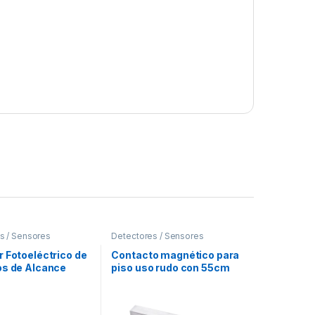
s / Sensores
Detectores / Sensores
 Fotoeléctrico de
Contacto magnético para
os de Alcance
piso uso rudo con 55cm
de cable blindado / GAP
80mm / NC