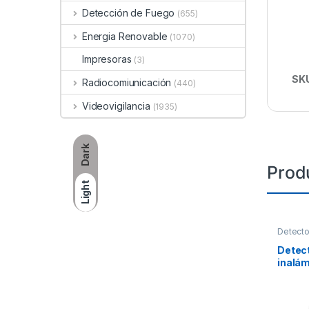
Detección de Fuego
(655)
Energia Renovable
(1070)
Impresoras
(3)
SK
Radiocomiunicación
(440)
Videovigilancia
(1935)
Dark
Prod
Light
Detecto
Detec
inalám
inmun
de 22 k
Larga 