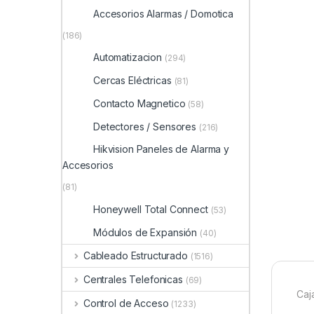
Accesorios Alarmas / Domotica
(186)
Automatizacion
(294)
Cercas Eléctricas
(81)
Contacto Magnetico
(58)
Detectores / Sensores
(216)
Hikvision Paneles de Alarma y
Accesorios
(81)
Honeywell Total Connect
(53)
Módulos de Expansión
(40)
Cableado Estructurado
(1516)
Centrales Telefonicas
(69)
Caj
Control de Acceso
(1233)