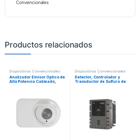
Convencionales
Productos relacionados
Dispositivos Convencionales
Dispositivos Convencionales
Analizador Emisor Óptico de
Detector, Controlador y
Alta Potencia Cableado,
Transductor de Sulfuro de
Requiere Analizador
Hidrógeno – para Panel de
Receptor OSI-10, OSI-90 y
Detección de Incendio
Kit de Instalación OSID-INST
(NO INCLUIDOS)