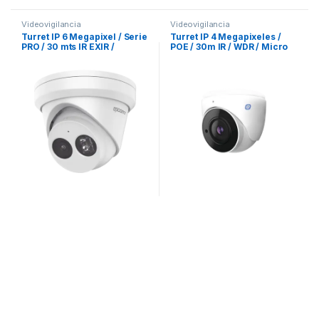
Videovigilancia
Videovigilancia
Turret IP 6 Megapixel / Serie
Turret IP 4 Megapixeles /
PRO / 30 mts IR EXIR /
POE / 30m IR / WDR / Micro
Exterior IP66 / WDR 120 dB /
SD / IP67 / Lente 2.8 mm /
PoE / Lente 2.8 mm /
Micrófono Integrado /
Videoanaliticos Integrados /
Grabacion de Video en la
Micrófono Integrado
Nube / Metal