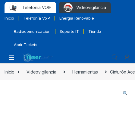
Telefonía VOIP
Videovigilancia
Inicio
Telefonía VoIP
Energia Renovable
Radiocomunicación
Soporte IT
Tienda
Abrir Tickets
Inicio
Videovigilancia
Herramientas
Cinturón Ac