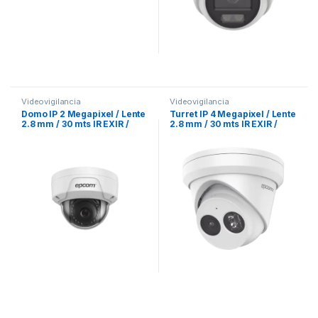
Videovigilancia
Videovigilancia
Domo IP 2 Megapixel / Lente
Turret IP 4 Megapixel / Lente
2.8 mm / 30 mts IR EXIR /
2.8 mm / 30 mts IR EXIR /
IP67 / IK10 / PoE / dWDR
IP67 / WDR 120 dB / PoE /
Videoanaliticos (Filtro de
Falsas Alarmas) / Micrófono
Integrado / Ultra Baja
Iluminación