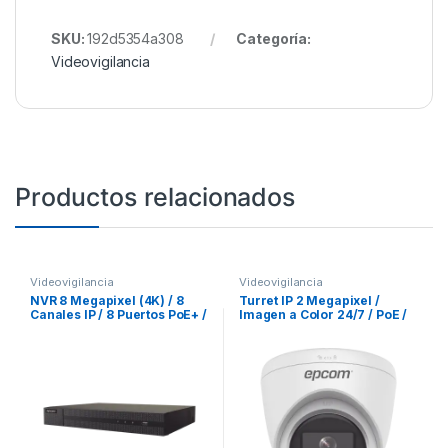
SKU:
192d5354a308
Categoría:
Videovigilancia
Productos relacionados
Videovigilancia
Videovigilancia
NVR 8 Megapixel (4K) / 8
Turret IP 2 Megapixel /
Canales IP / 8 Puertos PoE+ /
Imagen a Color 24/7 / PoE /
1 Bahía de Disco Duro / HDMI
Lente 2.8 mm / Luz Blanca
en 4K
30 mts / Exterior IP67 / dWDR