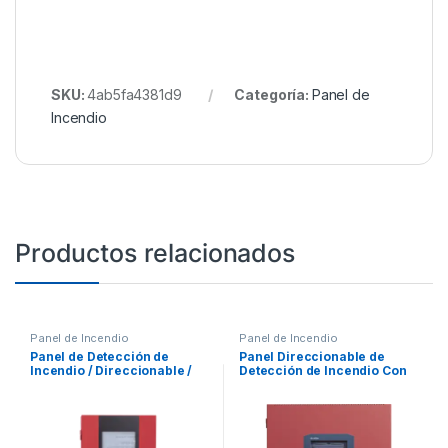
SKU:
4ab5fa4381d9
Categoría:
Panel de
Incendio
Productos relacionados
Panel de Incendio
Panel de Incendio
Panel de Detección de
Panel Direccionable de
Incendio / Direccionable /
Detección de Incendio Con
Hasta 198 Puntos / 99
Comunicador / 198 Puntos
Detectores y 99 Módulos
con Tecnología SK / 127
Dispositivos en Cualquier
Combinación con