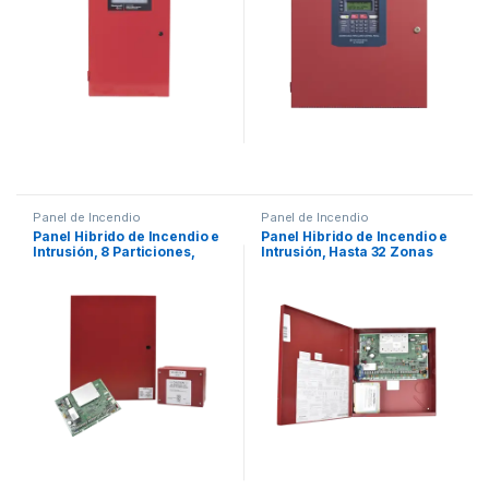
Tecnología SD
Panel de Incendio
Panel de Incendio
Panel Hibrido de Incendio e
Panel Hibrido de Incendio e
Intrusión, 8 Particiones,
Intrusión, Hasta 32 Zonas
Hasta 250 Zonas,
Cableadas o Inalámbricas,
Compatible con AlarmNet y
24 Zonas V-Plex, 2
Total Connect
Particiones, Compatible con
AlarmNet y Total Connect