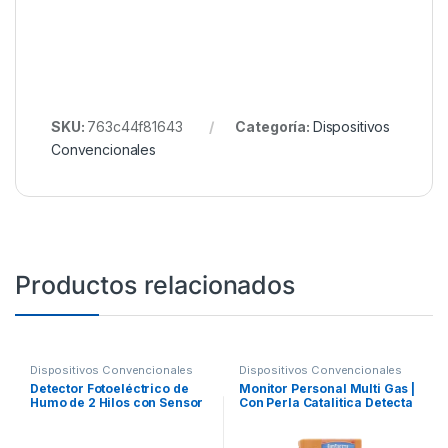
SKU:
763c44f81643
Categoría:
Dispositivos
Convencionales
Productos relacionados
Dispositivos Convencionales
Dispositivos Convencionales
Detector Fotoeléctrico de
Monitor Personal Multi Gas |
Humo de 2 Hilos con Sensor
Con Perla Catalitica Detecta
de Temperatura a 57° C,
2 Gases (O2/LEL)
Serie i3