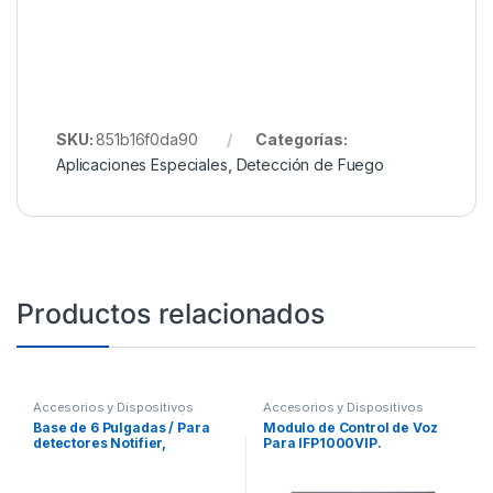
SKU:
851b16f0da90
Categorías:
Aplicaciones Especiales
,
Detección de Fuego
Productos relacionados
Accesorios y Dispositivos
Accesorios y Dispositivos
Direccionables
,
Detección de
Direccionables
,
Detección de
Base de 6 Pulgadas / Para
Modulo de Control de Voz
Fuego
Fuego
detectores Notifier,
Para IFP1000VIP.
Farenhyt, Silent Knight y
Fire-Lite / Color Blanco /
Paquete con 10 Piezas