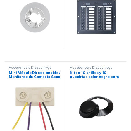
Accesorios y Dispositivos
Accesorios y Dispositivos
Direccionables
,
Detección de
Direccionables
,
Detección de
Mini Módulo Direccionable /
Kit de 10 anillos y 10
Fuego
Fuego
Monitoreo de Contacto Seco
cubeirtas color negro para
/ Normalmente Abierto
nuevos detectores Fire-Lite,
IDP y SK.