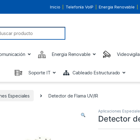
Inicio
Telefonía VoIP
Energia Renovable
earch for:
omunicación
Energia Renovable
Videovigila
Soporte IT
Cableado Estructurado
ones Especiales
Detector de Flama UV/IR
Aplicaciones Especial
Detector d