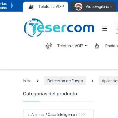
rías
Telefonía VOIP
Videovigilancia
adas
S
Telefonía VOIP
Radioc
Inicio
Detección de Fuego
Aplicaci
Categorías del producto
Alarmas / Casa Inteligente
(1009)