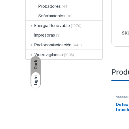
Probadores
(44)
Señalamientos
(16)
Energia Renovable
(1070)
SK
Impresoras
(3)
Radiocomiunicación
(440)
Videovigilancia
(1935)
Dark
Prod
Light
Accesor
Direcci
Fuego
Detec
fotoel
direcc
térmic
incluy