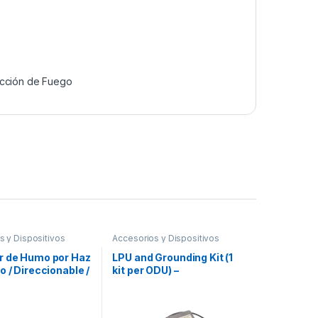
cción de Fuego
s y Dispositivos
Accesorios y Dispositivos
ables
,
Detección de
Direccionables
,
Detección de
Fuego
r de Humo por Haz
LPU and Grounding Kit (1
o / Direccionable /
kit per ODU) –
ble con paneles
C000065L007B
nables Fire-Lite