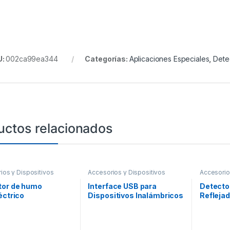
U:
002ca99ea344
Categorías:
Aplicaciones Especiales
,
Dete
uctos relacionados
ios y Dispositivos
Accesorios y Dispositivos
Accesorio
onables
,
Detección de
Direccionables
,
Detección de
Direccion
Fuego
Fuego
tor de humo
Interface USB para
Detecto
éctrico
Dispositivos Inalámbricos
Reflejad
ionable con sensor
serie SWIFT de Fire-Lite
Compati
o, color blanco,
Direccio
e base de montaje