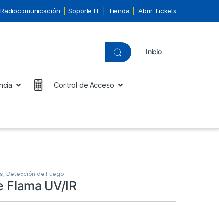
Radiocomunicación
Soporte IT
Tienda
Abrir Tickets
Inicio
ncia
Control de Acceso
es
,
Detección de Fuego
e Flama UV/IR