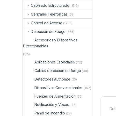
Cableado Estructurado
(1516)
Centrales Telefonicas
(69)
Control de Acceso
(1233)
Detección de Fuego
(655)
Accesorios y Dispositivos
Direccionables
(125)
Aplicaciones Especiales
(112)
Cables deteccion de fuego
(38)
Detectores Autnomos
(15)
Dispositivos Convencionales
(167)
Fuentes de Alimentación
(36)
Notificación y Voceo
(76)
Det
Panel de Incendio
(26)