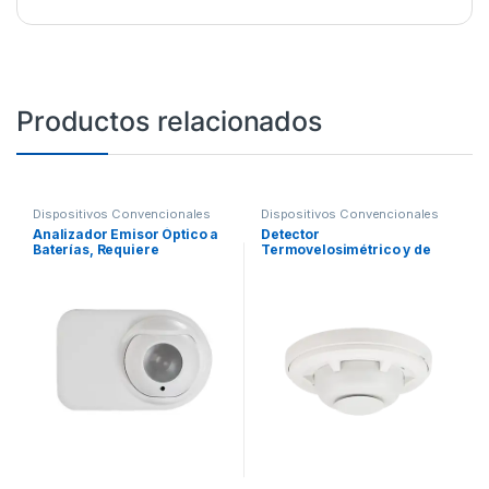
Productos relacionados
Dispositivos Convencionales
Dispositivos Convencionales
Analizador Emisor Óptico a
Detector
Baterías, Requiere
Termovelosimétrico y de
Analizador Receptor OSI-10,
Temperatura Fija a 57°C,
OSI-90 y Kit de Instalación
Incluye Base
OSID-INST (NO INCLUIDOS)