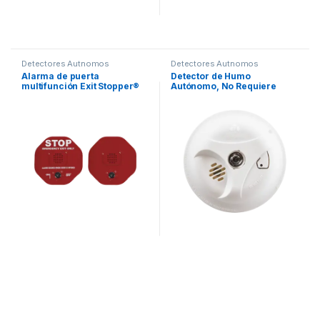
Detectores Autnomos
Detectores Autnomos
Alarma de puerta
Detector de Humo
multifunción Exit Stopper®
Autónomo, No Requiere
para una puerta con bocina
Panel, LED de Escape,
remota
Sensor por Ionización,
Batería 9 V reemplazable