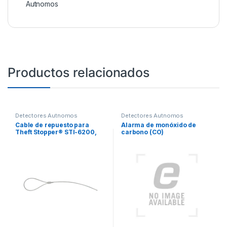
Autnomos
Productos relacionados
Detectores Autnomos
Detectores Autnomos
Cable de repuesto para
Alarma de monóxido de
Theft Stopper® STI-6200,
carbono (CO)
STI-6205 o STI-6210
interconectada
inalámbricamente con voz y
ubicación de la alerta