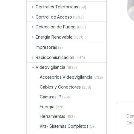
Centrales Telefonicas
(69)
Control de Acceso
(1233)
Detección de Fuego
(655)
Energia Renovable
(1070)
Impresoras
(3)
Radiocomiunicación
(440)
Videovigilancia
(1935)
Accesorios Videovigilancia
(739)
Cables y Conectores
(238)
Cámaras IP
(269)
Energia
(270)
Dom
Herramientas
(153)
Exte
Kits- Sistemas Completos
(5)