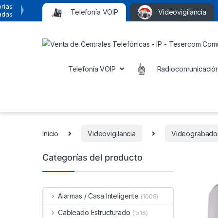
rías
Telefonía VOIP
Videovigilancia
adas
Telefonía VOIP
Radiocomunicació
Inicio
Videovigilancia
Videograbador
Categorías del producto
Alarmas / Casa Inteligente
(1009)
Cableado Estructurado
(1516)