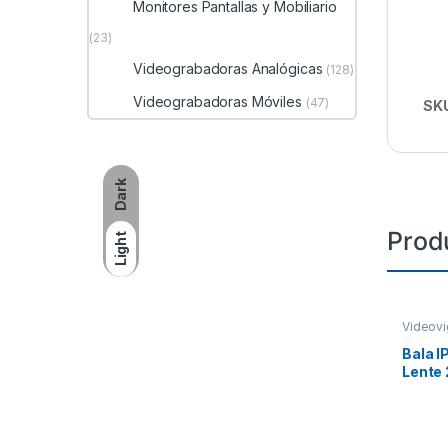
Monitores Pantallas y Mobiliario
(23)
Videograbadoras Analógicas
(128)
Videograbadoras Móviles
(47)
SK
Dark
Prod
Light
Videovi
Bala I
Lente 
EXIR /
120 dB
Integr
Videoa