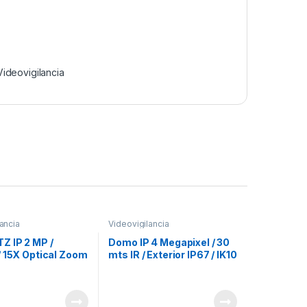
Videovigilancia
ancia
Videovigilancia
Z IP 2 MP /
Domo IP 4 Megapixel / 30
/ 15X Optical Zoom
mts IR / Exterior IP67 / IK10
s IR EXIR / WDR
/ PoE / WDR 120dB / Lente
 POE+ / 12Vcc /
2.8 mm
 IP66 / Onvif