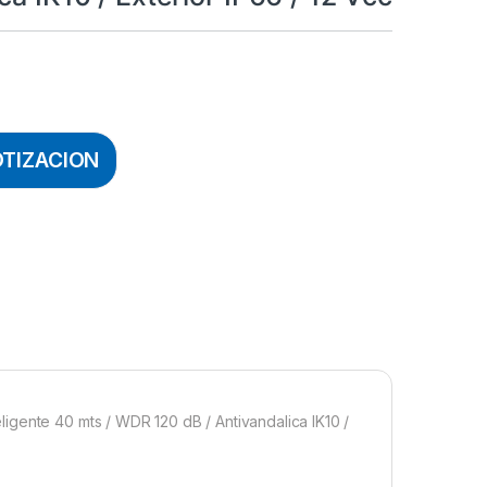
OTIZACION
igente 40 mts / WDR 120 dB / Antivandalica IK10 /