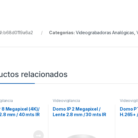
U:
b68d0119a6a2
Categorías:
Videograbadoras Analógicas
,
uctos relacionados
gilancia
Videovigilancia
Videovigil
P 8 Megapixel (4K)/
Domo IP 2 Megapixel /
Domo PT
2.8 mm / 40 mts IR
Lente 2.8 mm / 30 mts IR
H.265+ 
Exterior IP67 / WDR
EXIR / IP67 / IK10 / PoE /
/ 100 mt
 / PoE / Micrófono
dWDR
120 dB /
ado /
Exterior
naliticos (Filtro de