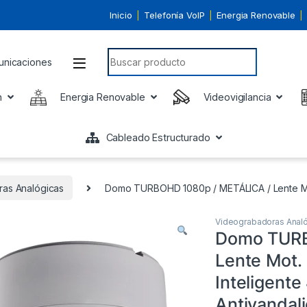
Inicio
Telefonía VoIP
Energia Renovable
Search for:
n
Energia Renovable
Videovigilancia
Cableado Estructurado
as Analógicas
Domo TURBOHD 1080p / METÁLICA / Lente Mot. 2
Videograbadoras Anal
Domo TURB
Lente Mot. 
Inteligente
Antivandali