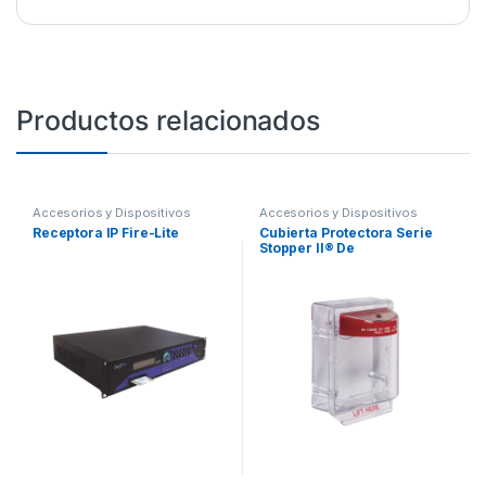
Productos relacionados
Accesorios y Dispositivos
Accesorios y Dispositivos
Direccionables
,
Detección de
Direccionables
,
Detección de
Receptora IP Fire-Lite
Cubierta Protectora Serie
Fuego
Fuego
Stopper II® De
Policarbonato, Con Bocina,
Espaciador Transparente,
Montaje en Superficie,
Etiqueta en Inglés