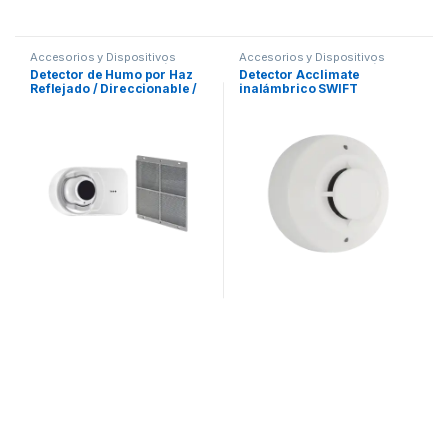
Accesorios y Dispositivos
Accesorios y Dispositivos
Direccionables
,
Detección de
Direccionables
,
Detección de
Detector de Humo por Haz
Detector Acclimate
Fuego
Fuego
Reflejado / Direccionable /
inalámbrico SWIFT
Compatible con paneles
Direccionables Fire-Lite