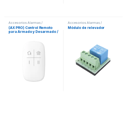
Accesorios Alarmas /
Accesorios Alarmas /
Domotica
,
Alarmas / Casa
Domotica
,
Alarmas / Casa
(AX PRO) Control Remoto
Módulo de relevador
Inteligente
Inteligente
para Armado y Desarmado /
Teclas con Funciones
Programables