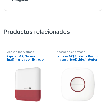
Productos relacionados
Accesorios Alarmas /
Accesorios Alarmas /
Domotica
,
Alarmas / Casa
Domotica
,
Alarmas / Casa
(epcom AX) Sirena
(epcom AX) Botón de Pánico
Inteligente
Inteligente
Inalámbrica con Estrobo
Inalámbrico Doble / Interior
Rojo para Exterior IP65 / 110
/ Indicador LED
dB