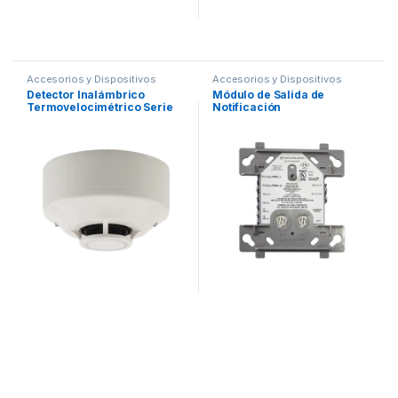
Accesorios y Dispositivos
Accesorios y Dispositivos
Direccionables
,
Detección de
Direccionables
,
Detección de
Detector Inalámbrico
Módulo de Salida de
Fuego
Fuego
Termovelocimétrico Serie
Notificación
SWIFT, Compatible Con
Paneles Direccionables
Fire-Lite. Incluye Base