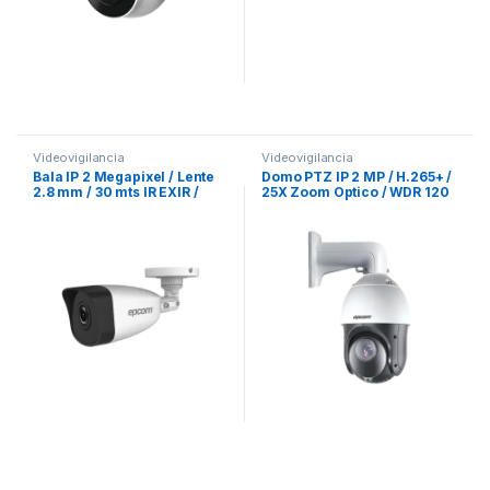
Videovigilancia
Videovigilancia
Bala IP 2 Megapixel / Lente
Domo PTZ IP 2 MP / H.265+ /
2.8 mm / 30 mts IR EXIR /
25X Zoom Optico / WDR 120
IP67 / PoE / dWDR / H.265
dB / 100 mts IR EXIR / PoE+ /
Outdoor IP66 / Onvif