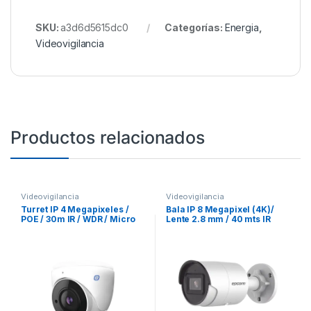
SKU:
a3d6d5615dc0
Categorías:
Energia
,
Videovigilancia
Productos relacionados
Videovigilancia
Videovigilancia
Turret IP 4 Megapixeles /
Bala IP 8 Megapixel (4K)/
POE / 30m IR / WDR / Micro
Lente 2.8 mm / 40 mts IR
SD / IP67 / Lente 2.8 mm /
EXIR /Exterior IP67 / WDR
Micrófono Integrado /
120 dB / PoE / Micrófono
Grabacion de Video en la
Integrado / Videoanaliticos
Nube / Metal
(Filtro de Falsas Alarmas) /
Ultra Baja Iluminación