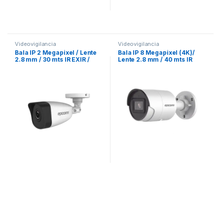
Videovigilancia
Videovigilancia
Bala IP 2 Megapixel / Lente
Bala IP 8 Megapixel (4K)/
2.8 mm / 30 mts IR EXIR /
Lente 2.8 mm / 40 mts IR
IP67 / PoE / dWDR / H.265
EXIR /Exterior IP67 / WDR
120 dB / PoE / Micrófono
Integrado / Videoanaliticos
(Filtro de Falsas Alarmas) /
Ultra Baja Iluminación