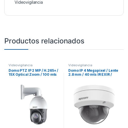
Videovigilancia
Productos relacionados
Videovigilancia
Videovigilancia
Domo PTZ IP 2 MP / H.265+ /
Domo IP 4 Megapixel / Lente
15X Optical Zoom / 100 mts
2.8 mm / 40 mts IR EXIR /
IR EXIR / WDR 120 dB / POE+ /
IP67 / IK10 / WDR 120 dB /
12Vcc / Exterior IP66 / Onvif
PoE / Videoanaliticos (Filtro
de Falsas Alarmas) / Ultra
Baja Iluminación / Entrada y
Salida de Audio y Alarma