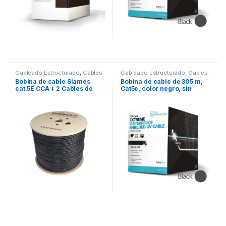
Cableado Estructurado
,
Cables
Cableado Estructurado
,
Cables
Bobina de cable Siamés
Bobina de cable de 305 m,
cat.5E CCA + 2 Cables de
Cat5e, color negro, sin
Alimentación para Cámaras
blindar, para aplicaciones
de Videovigilancia, 305m,
de CCTV, redes de datos.
Instalación en Exterior, uso
Uso en intemperie
Industrial para Climas
Extremos