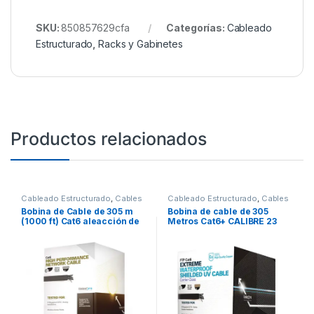
SKU:
850857629cfa
Categorías:
Cableado
Estructurado
,
Racks y Gabinetes
Productos relacionados
Cableado Estructurado
,
Cables
Cableado Estructurado
,
Cables
Bobina de Cable de 305 m
Bobina de cable de 305
(1000 ft) Cat6 aleacción de
Metros Cat6+ CALIBRE 23
Cobre y Aluminio (CCA),
Exterior Blindado tipo FTP
color Negro Versión
para CLIMAS EXTREMOS,
Económica. Uso en interior.
UL, color Negro,