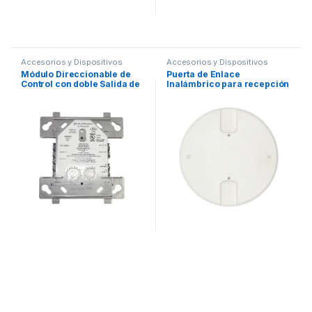
Accesorios y Dispositivos
Accesorios y Dispositivos
Direccionables
,
Detección de
Direccionables
,
Detección de
Módulo Direccionable de
Puerta de Enlace
Fuego
Fuego
Control con doble Salida de
Inalámbrico para recepción
Reley tipo C
de dispositivos SWIFT de
Fire-Lite