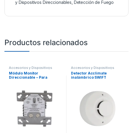
y Dispositivos Direccionables
,
Detección de Fuego
Productos relacionados
Accesorios y Dispositivos
Accesorios y Dispositivos
Direccionables
,
Detección de
Direccionables
,
Detección de
Módulo Monitor
Detector Acclimate
Fuego
Fuego
Direccionable – Para
inalámbrico SWIFT
Contactos Secos NA,
Permite agregar sensores
convencionales al SLC.