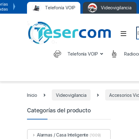
rías
Telefonía VOIP
Videovigilancia
adas
S
Telefonía VOIP
Radioc
Inicio
Videovigilancia
Accesorios Vid
Categorías del producto
Alarmas / Casa Inteligente
(1009)