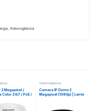
ergia
,
Videovigilancia
ancia
Videovigilancia
P 2 Megapixel /
Camara IP Domo 2
 Color 24/7 / PoE /
Megapixel (1080p) | Lente
8 mm / Luz Blanca
Fijo 2.8mm | PoE | IR 20m |
 Exterior IP67 /
ICR Dia/Noche | WDR Real
120dB