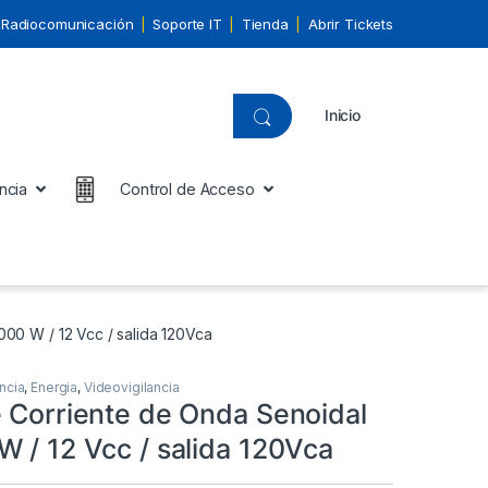
Radiocomunicación
Soporte IT
Tienda
Abrir Tickets
Inicio
ncia
Control de Acceso
00 W / 12 Vcc / salida 120Vca
ncia
,
Energia
,
Videovigilancia
e Corriente de Onda Senoidal
W / 12 Vcc / salida 120Vca