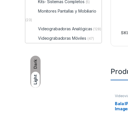
Kits- Sistemas Completos
(5)
Monitores Pantallas y Mobiliario
(23)
Videograbadoras Analógicas
(128)
SK
Videograbadoras Móviles
(47)
Dark
Prod
Light
Videovi
Bala I
Imagen
Lente 
30 mts
dWDR