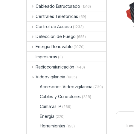
Cableado Estructurado
(1516)
Centrales Telefonicas
(69)
Control de Acceso
(1233)
Detección de Fuego
(655)
Energia Renovable
(1070)
Impresoras
(3)
Radiocomiunicación
(440)
Videovigilancia
(1935)
Accesorios Videovigilancia
(739)
Cables y Conectores
(238)
Cámaras IP
(269)
Energia
(270)
Inv
Herramientas
(153)