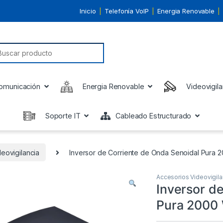
Inicio
Telefonía VoIP
Energia Renovable
earch for:
omunicación
Energia Renovable
Videovigila
Soporte IT
Cableado Estructurado
eovigilancia
Inversor de Corriente de Onda Senoidal Pura 20
Accesorios Videovigila
Inversor d
Pura 2000 