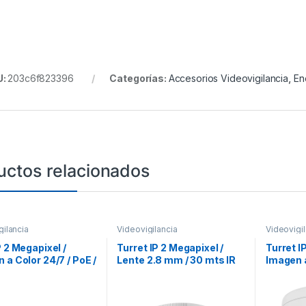
U:
203c6f823396
Categorías:
Accesorios Videovigilancia
,
En
uctos relacionados
gilancia
Videovigilancia
Videovigil
P 2 Megapixel /
Turret IP 2 Megapixel /
Turret I
 a Color 24/7 / PoE /
Lente 2.8 mm / 30 mts IR
Imagen a
2.8 mm / Luz Blanca
EXIR / IP67 / PoE / dWDR /
Lente 2.
 / Exterior IP67 /
H.265
30 mts /
dWDR