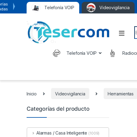
rías
Telefonía VOIP
Videovigilancia
adas
S
Telefonía VOIP
Radioc
Inicio
Videovigilancia
Herramientas
Categorías del producto
Alarmas / Casa Inteligente
(1009)