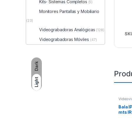
Kits- Sistemas Completos
(5)
Monitores Pantallas y Mobiliario
(23)
Videograbadoras Analógicas
(128)
SK
Videograbadoras Móviles
(47)
Dark
Prod
Light
Videovi
Bala I
mts IR
/ WDR 
mm / 