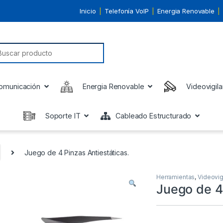
Inicio
Telefonía VoIP
Energia Renovable
earch for:
omunicación
Energia Renovable
Videovigila
Soporte IT
Cableado Estructurado
Juego de 4 Pinzas Antiestáticas.
Herramientas
,
Videovig
Juego de 4 