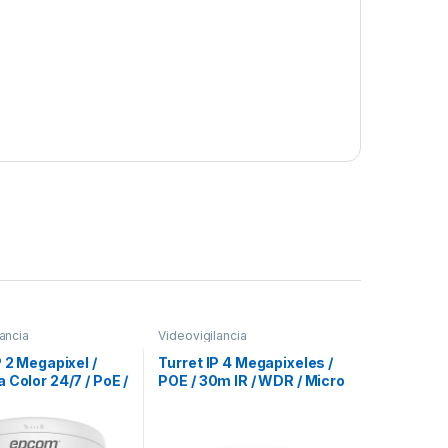
ancia
Videovigilancia
P 2 Megapixel /
Turret IP 4 Megapixeles /
 Color 24/7 / PoE /
POE / 30m IR / WDR / Micro
8 mm / Luz Blanca
SD / IP67 / Lente 2.8 mm /
 Exterior IP67 /
Micrófono Integrado /
Grabacion de Video en la