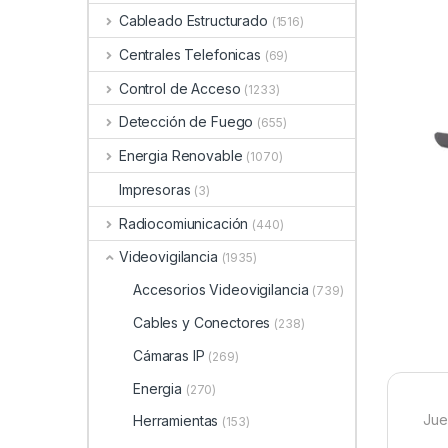
Cableado Estructurado
(1516)
Centrales Telefonicas
(69)
Control de Acceso
(1233)
Detección de Fuego
(655)
Energia Renovable
(1070)
Impresoras
(3)
Radiocomiunicación
(440)
Videovigilancia
(1935)
Accesorios Videovigilancia
(739)
Cables y Conectores
(238)
Cámaras IP
(269)
Energia
(270)
Jue
Herramientas
(153)