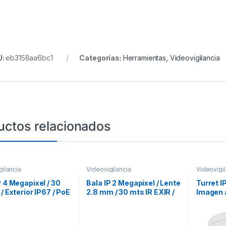
U:
eb3158aa6bc1
Categorías:
Herramientas
,
Videovigilancia
uctos relacionados
gilancia
Videovigilancia
Videovigil
P 4 Megapixel / 30
Bala IP 2 Megapixel / Lente
Turret I
 / Exterior IP67 / PoE
2.8 mm / 30 mts IR EXIR /
Imagen a
120dB / Lente 2.8
IP67 / PoE / dWDR / H.265
Lente 2.
H.265+
30 mts /
dWDR