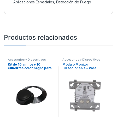
Aplicaciones Especiales
,
Detección de Fuego
Productos relacionados
Accesorios y Dispositivos
Accesorios y Dispositivos
Direccionables
,
Detección de
Direccionables
,
Detección de
Kit de 10 anillos y 10
Módulo Monitor
Fuego
Fuego
cubeirtas color negro para
Direccionable – Para
nuevos detectores Fire-Lite,
Contactos Secos NA,
IDP y SK.
Permite agregar sensores
convencionales al SLC.