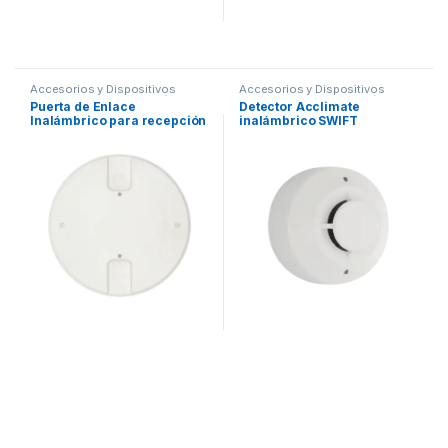
Accesorios y Dispositivos
Accesorios y Dispositivos
Direccionables
,
Detección de
Direccionables
,
Detección de
Puerta de Enlace
Detector Acclimate
Fuego
Fuego
Inalámbrico para recepción
inalámbrico SWIFT
de dispositivos SWIFT de
Fire-Lite