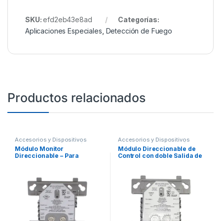
SKU:
efd2eb43e8ad
Categorías:
Aplicaciones Especiales
,
Detección de Fuego
Productos relacionados
Accesorios y Dispositivos
Accesorios y Dispositivos
Direccionables
,
Detección de
Direccionables
,
Detección de
Módulo Monitor
Módulo Direccionable de
Fuego
Fuego
Direccionable – Para
Control con doble Salida de
Contactos Secos NA,
Reley tipo C
Permite agregar sensores
convencionales al SLC.