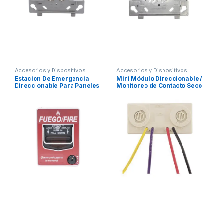
Accesorios y Dispositivos
Accesorios y Dispositivos
Direccionables
,
Detección de
Direccionables
,
Detección de
Estacion De Emergencia
Mini Módulo Direccionable /
Fuego
Fuego
Direccionable Para Paneles
Monitoreo de Contacto Seco
Fire-Lite Tecnología SWIFT
/ Normalmente Abierto