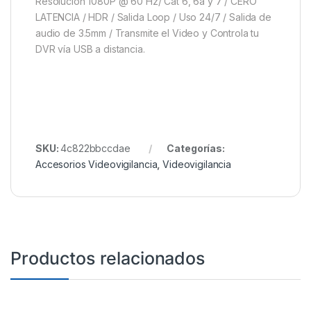
Resolución 1080P @ 60 Hz/ Cat 6, 6a y 7 / CERO
LATENCIA / HDR / Salida Loop / Uso 24/7 / Salida de
audio de 3.5mm / Transmite el Video y Controla tu
DVR vía USB a distancia.
SKU:
4c822bbccdae
Categorías:
Accesorios Videovigilancia
,
Videovigilancia
Productos relacionados