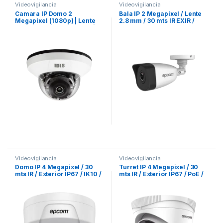
Videovigilancia
Videovigilancia
Camara IP Domo 2
Bala IP 2 Megapixel / Lente
Megapixel (1080p) | Lente
2.8 mm / 30 mts IR EXIR /
Fijo 2.8mm | PoE | IR 20m |
IP67 / PoE / dWDR / H.265
ICR Dia/Noche | WDR Real
120dB
Videovigilancia
Videovigilancia
Domo IP 4 Megapixel / 30
Turret IP 4 Megapixel / 30
mts IR / Exterior IP67 / IK10 /
mts IR / Exterior IP67 / PoE /
PoE / WDR 120dB / Lente 2.8
Lente 2.8 mm / WDR 120 dB
mm