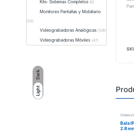
Kits- Sistemas Completos
(5)
Pan
Monitores Pantallas y Mobiliario
(23)
Videograbadoras Analógicas
(128)
Videograbadoras Móviles
(47)
SK
Dark
Prod
Light
Videovi
Bala I
2.8 mm
Exteri