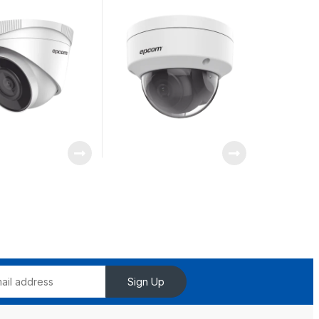
WDR 120 dB/ PoE /
Videoanaliticos (Filtro de
Falsas Alarmas) / Ultra
Baja Iluminación / Entrada
y Salida de Audio y Alarma
Sign Up