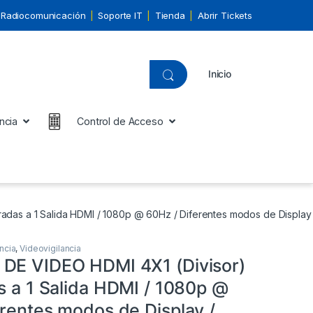
Radiocomunicación
Soporte IT
Tienda
Abrir Tickets
Inicio
ncia
Control de Acceso
radas a 1 Salida HDMI / 1080p @ 60Hz / Diferentes modos de Display
ncia
,
Videovigilancia
DE VIDEO HDMI 4X1 (Divisor)
s a 1 Salida HDMI / 1080p @
erentes modos de Display /