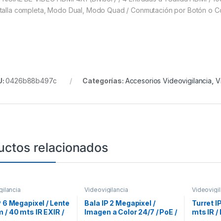
talla completa, Modo Dual, Modo Quad / Conmutación por Botón o Co
U:
0426b88b497c
Categorías:
Accesorios Videovigilancia
,
V
uctos relacionados
gilancia
Videovigilancia
Videovigil
P 6 Megapixel / Lente
Bala IP 2 Megapixel /
Turret I
 / 40 mts IR EXIR /
Imagen a Color 24/7 / PoE /
mts IR /
or IP67 / WDR 120 dB
Lente 2.8 mm / Luz Blanca
/ Lente