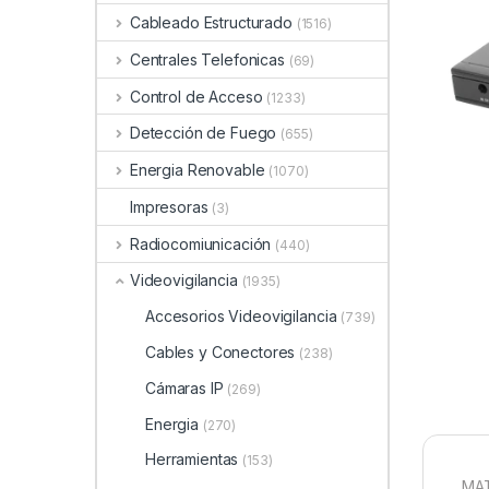
Cableado Estructurado
(1516)
Centrales Telefonicas
(69)
Control de Acceso
(1233)
Detección de Fuego
(655)
Energia Renovable
(1070)
Impresoras
(3)
Radiocomiunicación
(440)
Videovigilancia
(1935)
Accesorios Videovigilancia
(739)
Cables y Conectores
(238)
Cámaras IP
(269)
Energia
(270)
Herramientas
(153)
MAT