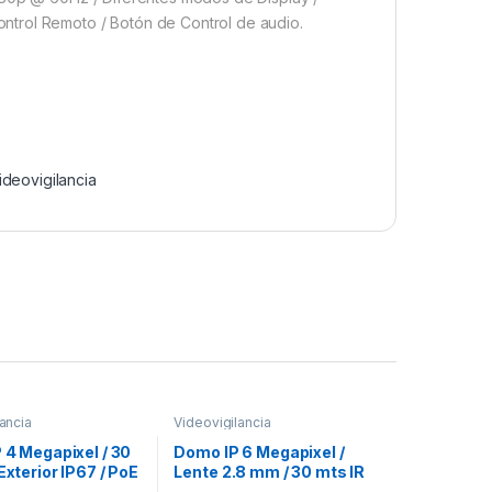
ntrol Remoto / Botón de Control de audio.
ideovigilancia
ancia
Videovigilancia
P 4 Megapixel / 30
Domo IP 6 Megapixel /
 Exterior IP67 / PoE
Lente 2.8 mm / 30 mts IR
 2.8 mm / WDR 120
EXIR /Exterior IP67 / IK10 /