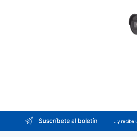
/ PoE 
Integr
Videoa
Falsas
Baja I
Suscríbete al boletín
...y recibe