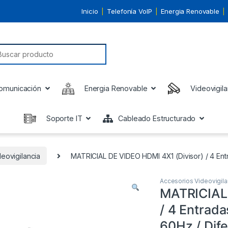
Inicio
Telefonía VoIP
Energia Renovable
earch for:
omunicación
Energia Renovable
Videovigila
Soporte IT
Cableado Estructurado
eovigilancia
MATRICIAL DE VIDEO HDMI 4X1 (Divisor) / 4 Ent
Accesorios Videovigila
MATRICIAL 
/ 4 Entrada
60Hz / Dif