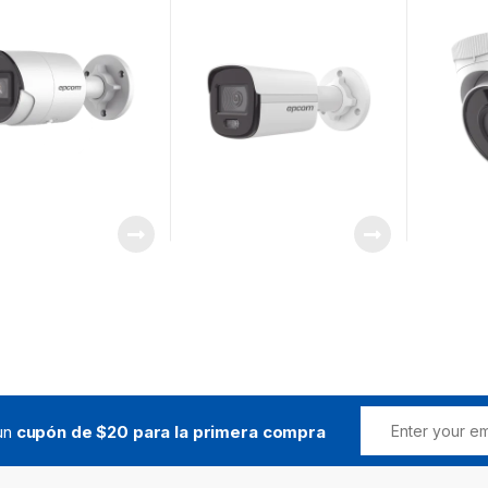
/ Micrófono
30 mts / Exterior IP67 /
dB
ado /
dWDR
naliticos (Filtro de
 Alarmas) / Ultra
luminación
 un
cupón de $20 para la primera compra