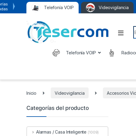
rías
Telefonía VOIP
Videovigilancia
adas
S
Telefonía VOIP
Radioc
Inicio
Videovigilancia
Accesorios Vid
Categorías del producto
Alarmas / Casa Inteligente
(1009)