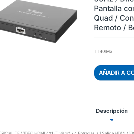
Pantalla c
Quad / Con
Remoto / B
TT401MS
AÑADIR A C
Descripción
RICIAL DE VIDEO HDMI 4X1 (Divisor) / 4 Entradas a 1 Salida HDMI / 1