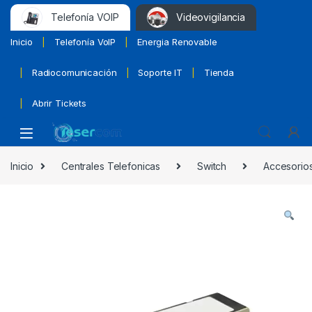
Telefonía VOIP
Videovigilancia
Inicio
Telefonía VoIP
Energia Renovable
Radiocomunicación
Soporte IT
Tienda
Abrir Tickets
Inicio
Centrales Telefonicas
Switch
Accesorios