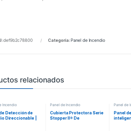
U:
def9b2c78800
Categoría:
Panel de Incendio
uctos relacionados
e Incendio
Panel de Incendio
Panel de 
de Detección de
Cubierta Protectora Serie
Panel d
io Direccionable |
Stopper II® De
intelige
ntos | Expandible a
Policarbonato, Con
en red 
ntos | Sin
Bocina, Espaciador
puntos (