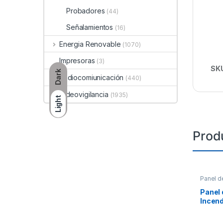
Probadores
(44)
Señalamientos
(16)
Energia Renovable
(1070)
Impresoras
(3)
SK
Dark
Radiocomiunicación
(440)
Videovigilancia
(1935)
Light
Prod
Panel d
Panel 
Incend
318 Pu
636 Pu