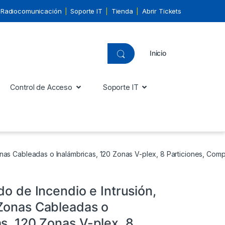
Radiocomunicación
Soporte IT
Tienda
Abrir Tickets
Inicio
Control de Acceso
Soporte IT
onas Cableadas o Inalámbricas, 120 Zonas V-plex, 8 Particiones, Com
do de Incendio e Intrusión,
Zonas Cableadas o
s, 120 Zonas V-plex, 8