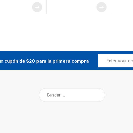
icador
Transparente, Montaje en
panel. 1
Superficie, Etiqueta
lazo o 3
Personalizada
lazo (15
módulos
softwar
program
 un
cupón de $20 para la primera compra
Buscar: