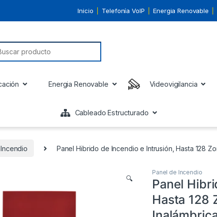
Inicio
Telefonía VoIP
Energia Renovable
earch for:
cación
Energia Renovable
Videovigilancia
Cableado Estructurado
 Incendio
Panel Hibrido de Incendio e Intrusión, Hasta 128 Z
Panel de Incendio
🔍
Panel Hibri
Hasta 128 
Inalámbrica