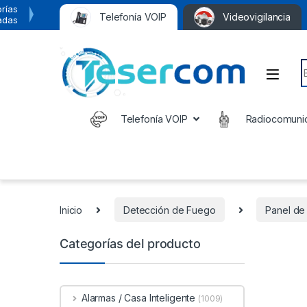
rías
Telefonía VOIP
Videovigilancia
adas
S
Telefonía VOIP
Radiocomuni
Inicio
Detección de Fuego
Panel de
Categorías del producto
Alarmas / Casa Inteligente
(1009)