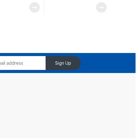
27 puntos SD por
SK o 127 Puntos SD. 4
18 puntos IDP por
NAC’s
9 detectores/159
). Requiere
e de
ación.
Sign Up