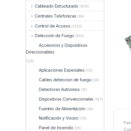
Cableado Estructurado
(1516)
Centrales Telefonicas
(69)
Control de Acceso
(1233)
Detección de Fuego
(655)
Accesorios y Dispositivos
Direccionables
(125)
Aplicaciones Especiales
(112)
Cables deteccion de fuego
(38)
Detectores Autnomos
(15)
Dispositivos Convencionales
(167)
Fuentes de Alimentación
(36)
Notificación y Voceo
(76)
Pan
Panel de Incendio
(26)
Com