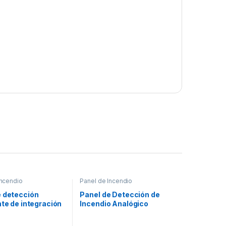
Incendio
Panel de Incendio
e detección
Panel de Detección de
nte de integración
Incendio Analógico
máximo 636
Direccionable. 99
SD o IDP) por
Sensores SK/ 99 Módulos