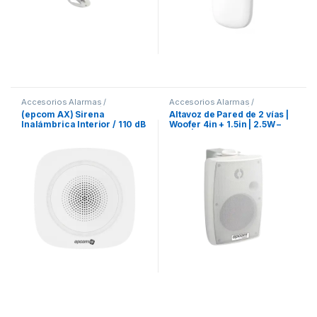
Accesorios Alarmas /
Accesorios Alarmas /
Domotica
,
Alarmas / Casa
Domotica
,
Alarmas / Casa
(epcom AX) Sirena
Altavoz de Pared de 2 vías |
Inteligente
Inteligente
Inalámbrica Interior / 110 dB
Woofer 4in + 1.5in | 2.5W –
20W | Para Sistemas
70/100V y 8 ohms | Material
ABS | Rejilla y Bracket de
Metal | Color Blanco