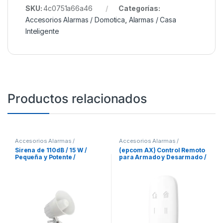
SKU:
4c0751a66a46
Categorías:
Accesorios Alarmas / Domotica
,
Alarmas / Casa
Inteligente
Productos relacionados
Accesorios Alarmas /
Accesorios Alarmas /
Domotica
,
Alarmas / Casa
Domotica
,
Alarmas / Casa
Sirena de 110dB / 15 W /
(epcom AX) Control Remoto
Inteligente
Inteligente
Pequeña y Potente /
para Armado y Desarmado /
Cableada
Teclas con Funciones
Programables